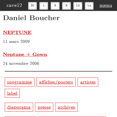
cave12
menu
30
1
6
9
13
14
Daniel Boucher
16
20
27
30
NEPTUNE
11 mars 2009
Neptune + Gown
24 novembre 2006
programme
affiches/posters
artistes
label
diaporama
presse
archives