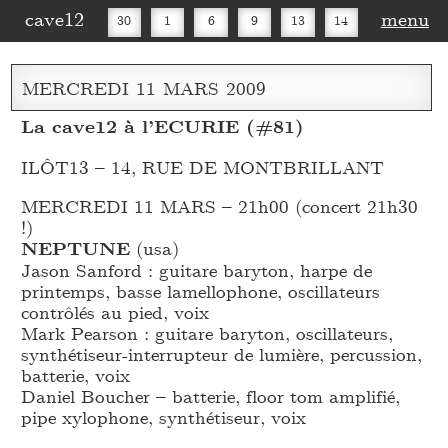
cave12
menu
30
1
6
9
13
14
16
20
27
30
MERCREDI
11
MARS
2009
La cave12 à l’ECURIE (#81)
ILÔT13 – 14, RUE DE MONTBRILLANT
MERCREDI 11 MARS – 21h00 (concert 21h30
!)
NEPTUNE
(usa)
Jason Sanford : guitare baryton, harpe de
printemps, basse lamellophone, oscillateurs
contrôlés au pied, voix
Mark Pearson : guitare baryton, oscillateurs,
synthétiseur-interrupteur de lumière, percussion,
batterie, voix
Daniel Boucher – batterie, floor tom amplifié,
pipe xylophone, synthétiseur, voix