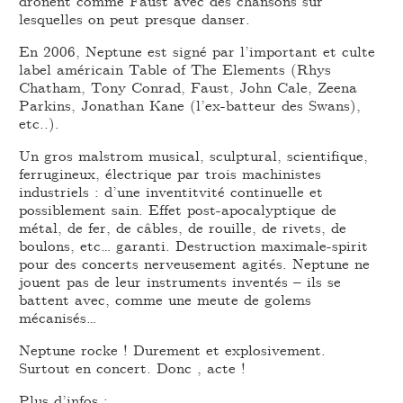
dronent comme Faust avec des chansons sur
lesquelles on peut presque danser.
En 2006, Neptune est signé par l’important et culte
label américain Table of The Elements (Rhys
Chatham, Tony Conrad, Faust, John Cale, Zeena
Parkins, Jonathan Kane (l’ex-batteur des Swans),
etc..).
Un gros malstrom musical, sculptural, scientifique,
ferrugineux, électrique par trois machinistes
industriels : d’une inventitvité continuelle et
possiblement sain. Effet post-apocalyptique de
métal, de fer, de câbles, de rouille, de rivets, de
boulons, etc… garanti. Destruction maximale-spirit
pour des concerts nerveusement agités. Neptune ne
jouent pas de leur instruments inventés – ils se
battent avec, comme une meute de golems
mécanisés…
Neptune rocke ! Durement et explosivement.
Surtout en concert. Donc , acte !
Plus d’infos :