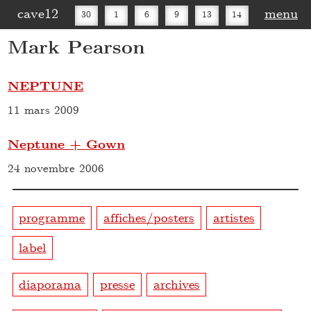
cave12
menu
30
1
6
9
13
14
Mark Pearson
16
20
27
30
NEPTUNE
11 mars 2009
Neptune + Gown
24 novembre 2006
programme
affiches/posters
artistes
label
diaporama
presse
archives