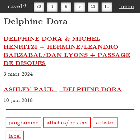
cave12
menu
30
1
6
9
13
14
Delphine Dora
16
20
27
30
DELPHINE DORA & MICHEL
HENRITZI + HERMINE/LEANDRO
BARZABAL/DAN LYONS + PASSAGE
DE DISQUES
3 mars 2024
ASHLEY PAUL + DELPHINE DORA
10 juin 2018
programme
affiches/posters
artistes
label