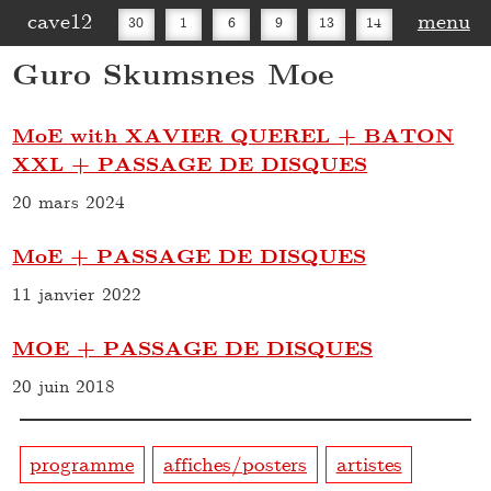
cave12
menu
30
1
6
9
13
14
Guro Skumsnes Moe
16
20
27
30
MoE with XAVIER QUEREL + BATON
XXL + PASSAGE DE DISQUES
20 mars 2024
MoE + PASSAGE DE DISQUES
11 janvier 2022
MOE + PASSAGE DE DISQUES
20 juin 2018
programme
affiches/posters
artistes