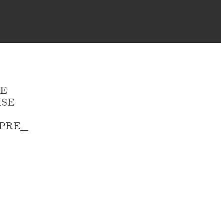
E
ISE
PRE_