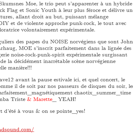
kumsnes Moe, le trio peut s’apparenter à un hybride
k Flag et Sonic Youth à leur plus féroce et délivre un
tures, allant droit au but, puissant mélange
DIY et de violente approche punk-rock, le tout avec
loratrice volontairement expérimentale.
guliers des papes du NOISE norvégiens que sont John
rhaug, MOE s’inscrit parfaitement dans la lignée des
rie noise-rock-punk-spirit expérimentale surgissant
 de la décidément inarrêtable scène norvégienne
lle manière!!!
ve12 avant la pause estivale ici, et quel concert, le
mme il de soit par nos passeurs de disques du soir, le
arfaitement_magnétiquement chaotix_summer_time
mba Triste
& Marette
_ YEAH!
 d’été à vous & on se pointe_yes!
adsound.com/