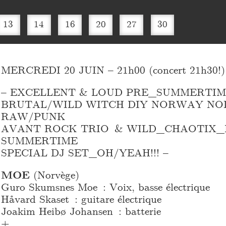
13
14
16
20
27
30
MERCREDI 20 JUIN – 21h00 (concert 21h30!)
– EXCELLENT & LOUD PRE_
SUMMERTIM
BRUTAL/WILD WITCH DIY NORWAY NO
RAW/PUNK
AVANT ROCK TRIO & WILD_
CHAOTIX_
SUMMERTIME
SPECIAL DJ SET_
OH/YEAH!!! –
MOE
(Norvège)
Guro Skumsnes Moe : Voix, basse électrique
Håvard Skaset : guitare électrique
Joakim Heibø Johansen : batterie
+