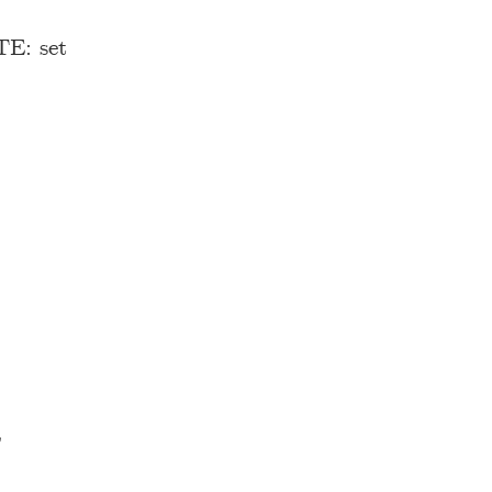
: set
,