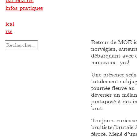
partenaires
infos pratiques
ical
rss
Retour de MOE ici
Rechercher :
norvégien, auteur
débarquant avec 
morceaux_yes!
Une présence scéni
totalement subjug
tournée fleuve au
déverser un mélan
juxtaposé à des im
brut.
Toujours curieuse
bruitiste/brutale
féroce. Mené d’une