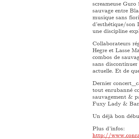
screameuse Guro S
sauvage entre Blac
musique sans fiori
d’esthétique/son 
une discipline exp
Collaborateurs ré
Hegre et Lasse Ma
combos de sauvage
sans discontinuer
actuelle. Et de que
Dernier concert_ca
tout enrubanné co
sauvagement & p
Fuxy Lady & Ba
Un déjà bon début
Plus d’infos:
http://www.conr