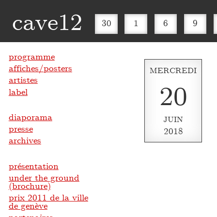
cave12
30
1
6
9
programme
affiches/posters
MERCREDI
artistes
20
label
diaporama
JUIN
presse
2018
archives
présentation
under the ground
(brochure)
prix 2011 de la ville
de genève