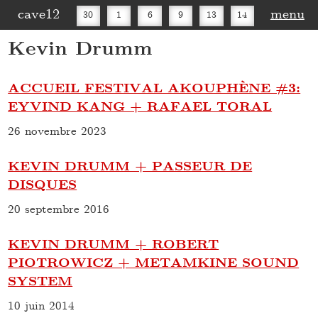
cave12
menu
30
1
6
9
13
14
Kevin Drumm
16
20
27
30
ACCUEIL FESTIVAL AKOUPHÈNE #3:
EYVIND KANG + RAFAEL TORAL
26 novembre 2023
KEVIN DRUMM + PASSEUR DE
DISQUES
20 septembre 2016
KEVIN DRUMM + ROBERT
PIOTROWICZ + METAMKINE SOUND
SYSTEM
10 juin 2014