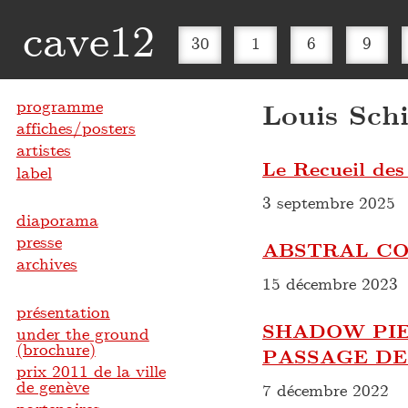
cave12
30
1
6
9
programme
Louis Schi
affiches/posters
artistes
Le Recueil des
label
3 septembre 2025
diaporama
presse
ABSTRAL CO
archives
15 décembre 2023
présentation
SHADOW PIE
under the ground
(brochure)
PASSAGE DE
prix 2011 de la ville
de genève
7 décembre 2022