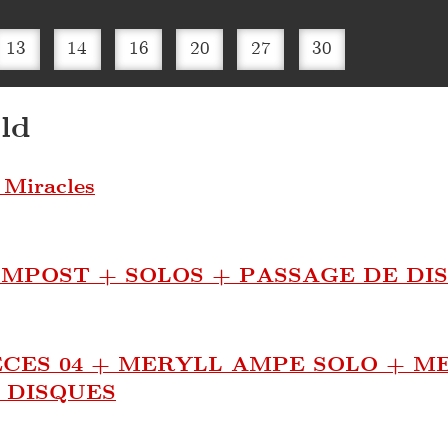
13
14
16
20
27
30
ld
 Miracles
MPOST + SOLOS + PASSAGE DE DI
CES 04 + MERYLL AMPE SOLO + M
 DISQUES