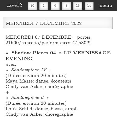
cave12
menu
30
1
6
9
13
14
16
20
27
30
MERCREDI
7
DÉCEMBRE
2022
MERCREDI 07 DECEMBRE – portes:
21h00/concerts/performances: 21h30!!!
« Shadow Pieces 04 » LP VERNISSAGE
EVENING
avec:
« Shadowpiece IV »
(Durée: environ 20 minutes)
Maya Masse: danse, écouteurs
Cindy van Acker: chorégraphie
+
« Shadowpiece 0 »
(Durée: environ 20 minutes)
Louis Schild: danse, basse, ampli
Cindy van Acker: chorégraphie