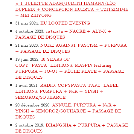
# 1: JULIETTE ADAM/JUDITH HAMANN/LÉO
DUPLEIX + CONCEPCION HUERTA + TZITZIMIME
+ MEI ZHIYONG
31 mai 2024
:
HU LOOPED EVENING
4 octobre 2023
:
caʇaraʇa + NACRE + ALY-X +
PASSAGE DE DISQUES
21 mai 2023
:
NOISE AGAINST FASCISM + PURPURA
+ PASSAGE DE DISQUES
19 juin 2022
:
10 YEARS OF
COPY_PASTA_EDITIONS: MASPIN featuring
PURPURA + JO-OJ + PÊCHE PLATE + PASSAGE
DE DISQUES
1 avril 2021
:
RADIO: COPYPASTA TAPE_LABEL
EDITIONS: PURPURA + NuR + YINSH +
SEMOROZ/SOUHARCE
20 décembre 2020
:
ANNULÉ: PURPURA + NuR +
YINSH + SEMOROZ/SOUHARCE + PASSAGE DE
DISQUES
2 octobre 2019
:
DHANGSHA + PURPURA + PASSAGE
DE DISQUES