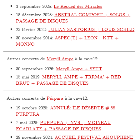
3 septembre 2025
:
Le Recueil des Miracles
15 décembre 2023
:
ABSTRAL COMPOST + SOLOS +
PASSAGE DE DISQUES
23 février 2022
:
JULIAN SARTORIUS + LOUIS SCHILD
30 novembre 2014
:
ASPEC(T) + LEON – KTT +
MONNO
Autres concerts de
Meryll Ampe
à la cave12:
30 septembre 2026
:
Meryll Ampe + SETT
15 mai 2019
:
MERYLL AMPE + TRRMA’ + RED
BRUT + PASSAGE DE DISQUES
Autres concerts de
Púrpura
à la cave12:
19 octobre 2025
:
ANNULÉ: ÎLE DÉSERTE # 88 –
PURPURA
7 mai 2025
:
PURPURA + NVR + MOINEAU
ECARLATE + PASSAGE DE DISQUES
29 novembre 2024
:
ACCUEIL FESTIVAL AKOUPHÈNE