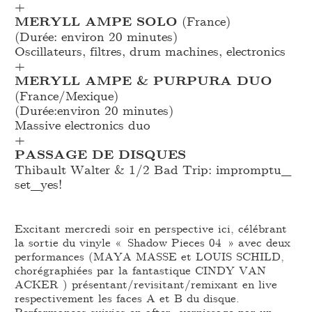
+
MERYLL AMPE SOLO
(France)
(Durée: environ 20 minutes)
Oscillateurs, filtres, drum machines, electronics
+
MERYLL AMPE & PURPURA DUO
(France/Mexique)
(Durée:environ 20 minutes)
Massive electronics duo
+
PASSAGE DE DISQUES
Thibault Walter & 1/2 Bad Trip: impromptu_
set_
yes!
Excitant mercredi soir en perspective ici, célébrant
la sortie du vinyle « Shadow Pieces 04 » avec deux
performances (MAYA MASSE et LOUIS SCHILD,
chorégraphiées par la fantastique CINDY VAN
ACKER ) présentant/revisitant/remixant en live
respectivement les faces A et B du disque.
Performances suivies en after_vernissage par un