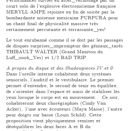
court solo de l’explosive électronicienne française
MERYLL AMPE rejointe en fin de soirée par la
bombardante noiseuse mexicaine PURPURA pour
un chant final de physicalité massive très
certainement percutante et terrassante_yes!
Le tout enrubanné comme il se doit par les passages
de disques surprises_impromptux des géniaux_tarés
THIBAULT WALTER (Grand Manitou du
Luff_oooh_Yes) et 1/2 BAD TRIP.
A propos du disque et des Shadowpieces IV et 0:
Dans l’oreille interne cohabitent deux systèmes
sensoriels, l’auditif et le vestibulaire. Le premier
permet d’entendre, le second de tenir en équilibre,
de s’orienter dans l’espace et aussi de stabiliser les
yeux lorsque le corps est en mouvement. Ce soir,
cohabiteront deux chorégraphies (Cindy Van
Acker), l’une avec écouteurs (Maya Masse), l’autre
pour doigts sur basse (Louis Schild). Cette
proposition vient physiquement remixer et
déséquilibrer les deux faces A et B du