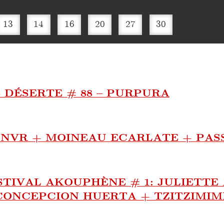
13
14
16
20
27
30
E DÉSERTE # 88 – PURPURA
NVR + MOINEAU ECARLATE + PAS
STIVAL AKOUPHÈNE # 1: JULIETT
CONCEPCION HUERTA + TZITZIMIM