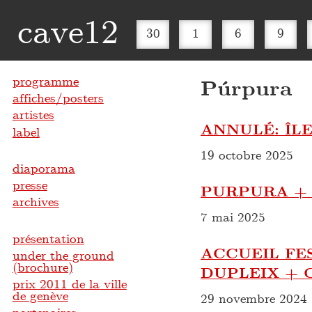
cave12
30
1
6
9
programme
Púrpura
affiches/posters
artistes
ANNULÉ: ÎL
label
19 octobre 2025
diaporama
presse
PURPURA + 
archives
7 mai 2025
présentation
ACCUEIL FE
under the ground
(brochure)
DUPLEIX + 
prix 2011 de la ville
de genève
29 novembre 2024