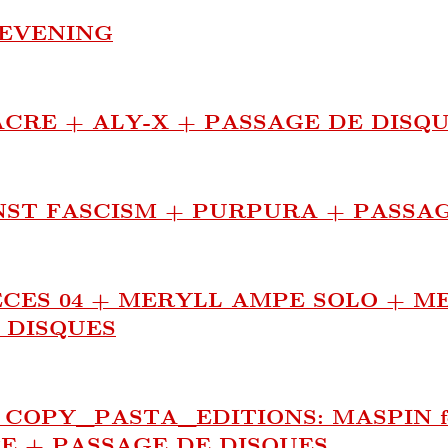
 EVENING
NACRE + ALY-X + PASSAGE DE DISQ
NST FASCISM + PURPURA + PASSAG
CES 04 + MERYLL AMPE SOLO + M
 DISQUES
 COPY_PASTA_EDITIONS: MASPIN fe
E + PASSAGE DE DISQUES