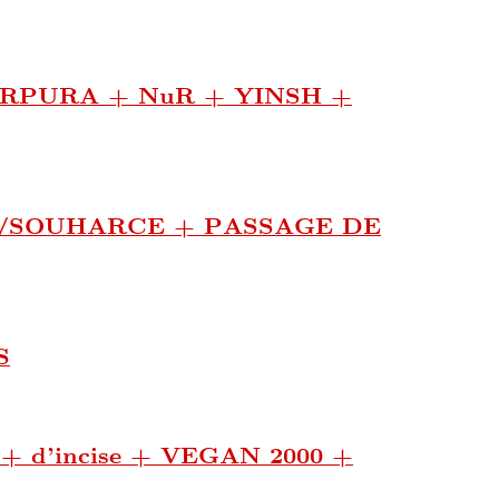
RPURA + NuR + YINSH +
/SOUHARCE + PASSAGE DE
S
’incise + VEGAN 2000 +