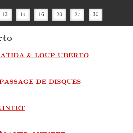
13
14
16
20
27
30
rto
ATIDA & LOUP UBERTO
PASSAGE DE DISQUES
UINTET