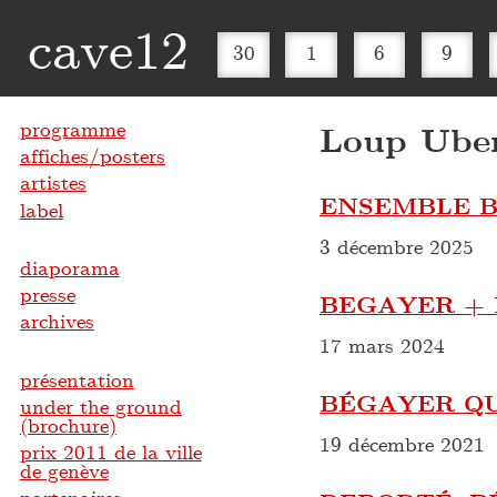
cave12
30
1
6
9
programme
Loup Ube
affiches/posters
artistes
ENSEMBLE B
label
3 décembre 2025
diaporama
presse
BEGAYER + 
archives
17 mars 2024
présentation
BÉGAYER Q
under the ground
(brochure)
19 décembre 2021
prix 2011 de la ville
de genève