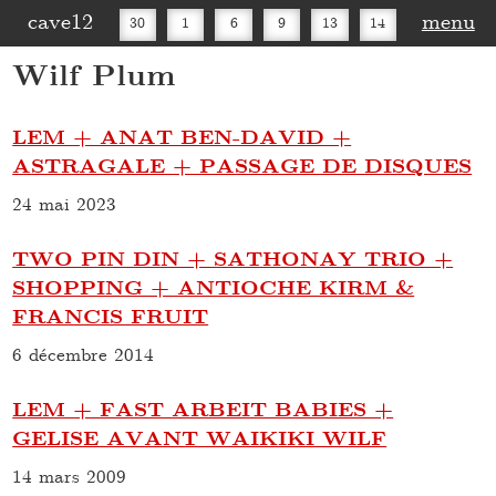
cave12
menu
30
1
6
9
13
14
Wilf Plum
16
20
27
30
LEM + ANAT BEN-DAVID +
ASTRAGALE + PASSAGE DE DISQUES
24 mai 2023
TWO PIN DIN + SATHONAY TRIO +
SHOPPING + ANTIOCHE KIRM &
FRANCIS FRUIT
6 décembre 2014
LEM + FAST ARBEIT BABIES +
GELISE AVANT WAIKIKI WILF
14 mars 2009