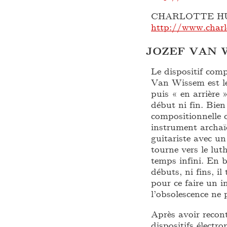
CHARLOTTE HU
http://www.charl
JOZEF VAN 
Le dispositif comp
Van Wissem est le
puis « en arrière 
début ni fin. Bien
compositionnelle d
instrument archaïq
guitariste avec u
tourne vers le lu
temps infini. En 
débuts, ni fins, i
pour ce faire un i
l’obsolescence ne 
Après avoir recont
dispositifs électr