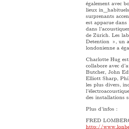
également avec bo
lieux in_habituels
surprenants accent
est apparue dans 
dans l’acoustique
de Zürich. Les la
Detention », un a
londonienne a éga
Charlotte Hug es
collabore avec d’
Butcher, John Ed
Elliott Sharp, Ph
les plus divers, i
l’électroacoustiqu
des installations 
Plus d’infos :
FRED LOMBERG
http://www.lonbe