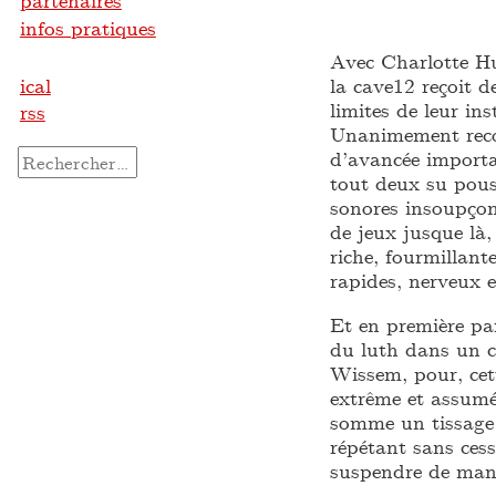
partenaires
infos pratiques
Avec Charlotte Hu
ical
la cave12 reçoit 
limites de leur ins
rss
Unanimement reco
d’avancée importa
Rechercher :
tout deux su pous
sonores insoupçonn
de jeux jusque là
riche, fourmillant
rapides, nerveux e
Et en première par
du luth dans un c
Wissem, pour, cet
extrême et assumé
somme un tissage 
répétant sans ces
suspendre de maniè