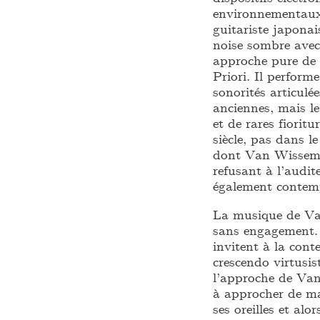
environnementaux,
guitariste japona
noise sombre avec 
approche pure de 
Priori. Il perfor
sonorités articulé
anciennes, mais l
et de rares fiorit
siècle, pas dans 
dont Van Wissem t
refusant à l’audit
également contemp
La musique de Va
sans engagement. 
invitent à la con
crescendo virtusis
l’approche de Van
à approcher de man
ses oreilles et al