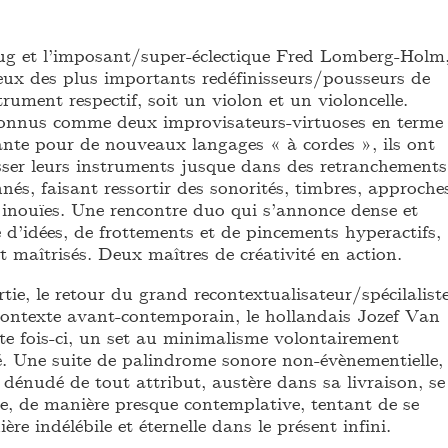
g et l’imposant/super-éclectique Fred Lomberg-Holm
deux des plus importants redéfinisseurs/pousseurs de
trument respectif, soit un violon et un violoncelle.
nnus comme deux improvisateurs-virtuoses en terme
nte pour de nouveaux langages « à cordes », ils ont
ser leurs instruments jusque dans des retranchements
és, faisant ressortir des sonorités, timbres, approche
, inouïes. Une rencontre duo qui s’annonce dense et
e d’idées, de frottements et de pincements hyperactifs,
t maîtrisés. Deux maîtres de créativité en action.
tie, le retour du grand recontextualisateur/spécilalist
ontexte avant-contemporain, le hollandais Jozef Van
te fois-ci, un set au minimalisme volontairement
. Une suite de palindrome sonore non-évènementielle,
dénudé de tout attribut, austère dans sa livraison, se
se, de manière presque contemplative, tentant de se
re indélébile et éternelle dans le présent infini.