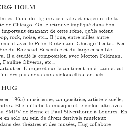
ERG-HOLM
 est l’une des figures centrales et majeures de la
te de Chicago. On le retrouve impliqué dans bon
 important émanant de cette scène, qu’ils soient
op, rock, noise, etc… Il joue, entre milles autre
èrement avec le Peter Brotzmann Chicago Tentet, Ken
re du Boxhead Ensemble et du large ensemble
a. Il a étudié la composition avec Morton Feldman,
Pauline Oliveros, etc…
artout en Europe et sur le continent américain et est
un des plus novateurs violoncelliste actuels.
 HUG
 en 1965) musicienne, compositrice, artiste visuelle,
ndres. Elle a étudié la musique et le violon alto avec
au SMPV de Berne et Paul Silverthorne à Londres. E
e en solo au sein de divers festivals musicaux
 dans des théâtres et des musées, Hug collabore