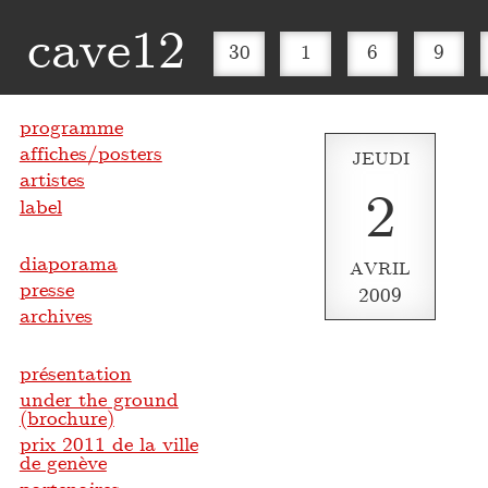
cave12
30
1
6
9
programme
affiches/posters
JEUDI
artistes
2
label
diaporama
AVRIL
presse
2009
archives
présentation
under the ground
(brochure)
prix 2011 de la ville
de genève