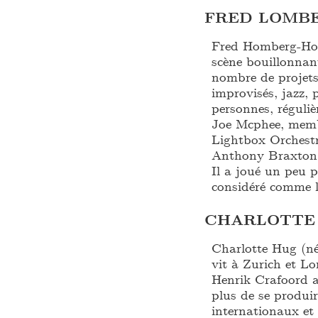
FRED LOMB
Fred Homberg-Holm
scène bouillonnan
nombre de projets
improvisés, jazz, p
personnes, réguli
Joe Mcphee, memb
Lightbox Orchestr
Anthony Braxton, 
Il a joué un peu p
considéré comme l’
CHARLOTTE
Charlotte Hug (née
vit à Zurich et Lo
Henrik Crafoord 
plus de se produir
internationaux et