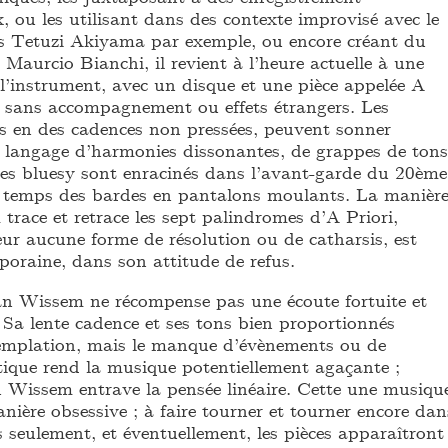
 ou les utilisant dans des contexte improvisé avec le
is Tetuzi Akiyama par exemple, ou encore créant du
Maurcio Bianchi, il revient à l’heure actuelle à une
l’instrument, avec un disque et une pièce appelée A
me sans accompagnement ou effets étrangers. Les
es en des cadences non pressées, peuvent sonner
e langage d’harmonies dissonantes, de grappes de tons
ures bluesy sont enracinés dans l’avant-garde du 20ème
le temps des bardes en pantalons moulants. La manièr
race et retrace les sept palindromes d’A Priori,
eur aucune forme de résolution ou de catharsis, est
oraine, dans son attitude de refus.
n Wissem ne récompense pas une écoute fortuite et
Sa lente cadence et ses tons bien proportionnés
templation, mais le manque d’évènements ou de
tique rend la musique potentiellement agaçante ;
 Wissem entrave la pensée linéaire. Cette une musiqu
ière obsessive ; à faire tourner et tourner encore dan
ors seulement, et éventuellement, les pièces apparaîtront