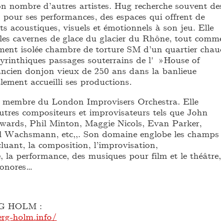
n nombre d’autres artistes. Hug recherche souvent de
 pour ses performances, des espaces qui offrent de
s acoustiques, visuels et émotionnels à son jeu. Elle
les cavernes de glace du glacier du Rhône, tout comm
ment isolée chambre de torture SM d’un quartier cha
byrinthiques passages souterrains de l' »House of
ncien donjon vieux de 250 ans dans la banlieue
lement accueilli ses productions.
t membre du London Improvisers Orchestra. Elle
autres compositeurs et improvisateurs tels que John
wards, Phil Minton, Maggie Nicols, Evan Parker,
il Wachsmann, etc,,. Son domaine englobe les champs
ncluant, la composition, l’improvisation,
e, la performance, des musiques pour film et le théâtre,
sonores…
 HOLM :
rg-holm.info/