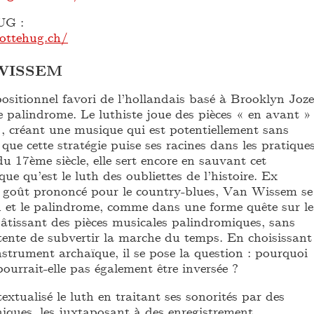
G :
ottehug.ch/
WISSEM
ositionnel favori de l’hollandais basé à Brooklyn Joze
 palindrome. Le luthiste joue des pièces « en avant »
», créant une musique qui est potentiellement sans
 que cette stratégie puise ses racines dans les pratique
u 17ème siècle, elle sert encore en sauvant cet
ue qu’est le luth des oubliettes de l’histoire. Ex
n goût prononcé pour le country-blues, Van Wissem se
th et le palindrome, comme dans une forme quête sur le
bâtissant des pièces musicales palindromiques, sans
l tente de subvertir la marche du temps. En choisissant
nstrument archaïque, il se pose la question : pourquoi
pourrait-elle pas également être inversée ?
extualisé le luth en traitant ses sonorités par des
oniques, les juxtaposant à des enregistrement