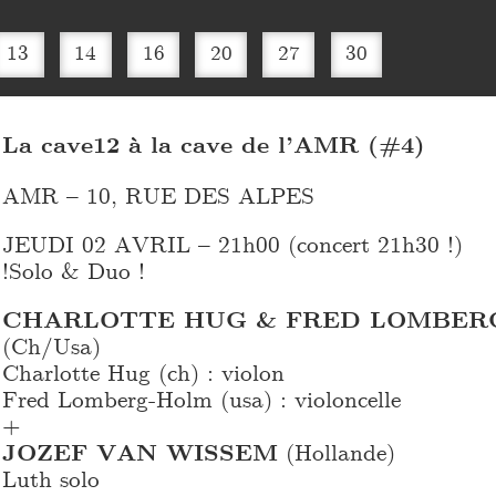
13
14
16
20
27
30
La cave12 à la cave de l’AMR (#4)
AMR – 10, RUE DES ALPES
JEUDI 02 AVRIL – 21h00 (concert 21h30 !)
!Solo & Duo !
CHARLOTTE HUG & FRED LOMBER
(Ch/Usa)
Charlotte Hug (ch) : violon
Fred Lomberg-Holm (usa) : violoncelle
+
JOZEF VAN WISSEM
(Hollande)
Luth solo