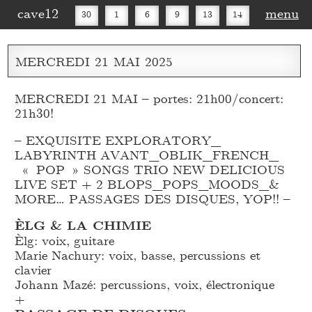
cave12
menu
30
1
6
9
13
14
16
20
27
30
MERCREDI
21
MAI
2025
MERCREDI 21 MAI – portes: 21h00/concert:
21h30!
– EXQUISITE EXPLORATORY_
LABYRINTH AVANT_
OBLIK_
FRENCH_
« POP » SONGS TRIO NEW DELICIOUS
LIVE SET + 2 BLOPS_
POPS_
MOODS_
&
MORE… PASSAGES DES DISQUES, YOP!! –
ÈLG & LA CHIMIE
Èlg: voix, guitare
Marie Nachury: voix, basse, percussions et
clavier
Johann Mazé: percussions, voix, électronique
+