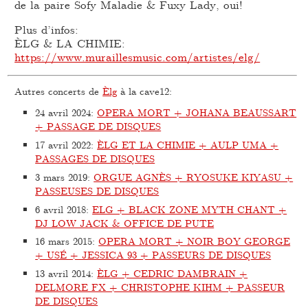
de la paire Sofy Maladie & Fuxy Lady, oui!
Plus d’infos:
ÈLG & LA CHIMIE:
https://www.muraillesmusic.com/artistes/elg/
Autres concerts de
Èlg
à la cave12:
24 avril 2024
:
OPERA MORT + JOHANA BEAUSSART
+ PASSAGE DE DISQUES
17 avril 2022
:
ÈLG ET LA CHIMIE + AULP UMA +
PASSAGES DE DISQUES
3 mars 2019
:
ORGUE AGNÈS + RYOSUKE KIYASU +
PASSEUSES DE DISQUES
6 avril 2018
:
ELG + BLACK ZONE MYTH CHANT +
DJ LOW JACK & OFFICE DE PUTE
16 mars 2015
:
OPERA MORT + NOIR BOY GEORGE
+ USÉ + JESSICA 93 + PASSEURS DE DISQUES
13 avril 2014
:
ÈLG + CEDRIC DAMBRAIN +
DELMORE FX + CHRISTOPHE KIHM + PASSEUR
DE DISQUES