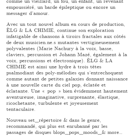
comme un vieillard, un fou, un enfant, un revenant
empoussiéré, un barde épileptique ou encore un
messager d’amour.
Avec un tout nouvel album en cours de production,
ÈLG & LA CHIMIE, continue son exploration
infatigable de chansons à tiroirs fractales aux côtés
de deux musicien.ne.s mutantes vertigineusement
polyvalentes (Marie Nachury à la voix, basse,
claviers, percussion et Johann Mazé, également à la
voix, percussions et électronique). ÈLG & LA
CHIMIE est ainsi une hydre à trois têtes
psalmodiant des poly-mélodies qui s’entrechoquent
comme autant de petites galaxies donnant naissance
à une nouvelle carte du ciel pop, éclatée et
éclatante. Une « pop » bien évidemment hautement
aventureuse, imaginative, surprenante, élastique,
ricochetante, turbulente et joyeusement
tentaculaire.
Nouveau set_répertoire & dans le genre,
recommandé, qui plus est enrubanné par les
passages de disques blops_pops_moods_& more…