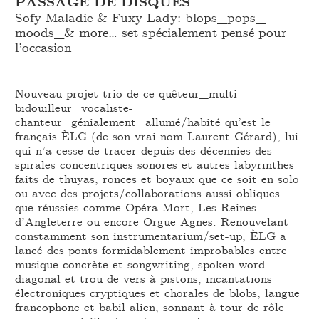
PASSAGE DE DISQUES
Sofy Maladie & Fuxy Lady: blops_
pops_
moods_
& more… set spécialement pensé pour
l’occasion
Nouveau projet-trio de ce quêteur_multi-
bidouilleur_vocaliste-
chanteur_génialement_allumé/habité qu’est le
français ÈLG (de son vrai nom Laurent Gérard), lui
qui n’a cesse de tracer depuis des décennies des
spirales concentriques sonores et autres labyrinthes
faits de thuyas, ronces et boyaux que ce soit en solo
ou avec des projets/collaborations aussi obliques
que réussies comme Opéra Mort, Les Reines
d’Angleterre ou encore Orgue Agnes. Renouvelant
constamment son instrumentarium/set-up, ÈLG a
lancé des ponts formidablement improbables entre
musique concrète et songwriting, spoken word
diagonal et trou de vers à pistons, incantations
électroniques cryptiques et chorales de blobs, langue
francophone et babil alien, sonnant à tour de rôle