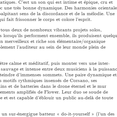
tiques. C’est un son qui est intime et épique, cru et
vec une très bonne dynamique. Des harmonies orientale
alpitant sens de la discordance et de la mélodie. Une
i fait frissonner le corps et colore l’esprit.
 tous deux de nombreux vibrants projets solos,
 lorsqu’ils performent ensemble, ils produisent quelq
un merveilleux et riche son élémentaire/organique
blement l’auditeur au sein de leur monde plein de
 être calme et méditatif, puis monter vers une inter-
, sauvage et intense entre deux musiciens à la puissan
tteindre d’immenses sommets. Une paire dynamique et
es motifs rythmiques insensés de Corsano, ses
s et de batteries dans le drone éternel et le mur
cements amplifiés de Flower. Leur duo se soude de
e et est capable d’éblouir un public au-delà de toute
un sur-énergigue batteur « do-it-yourself » (l’un des