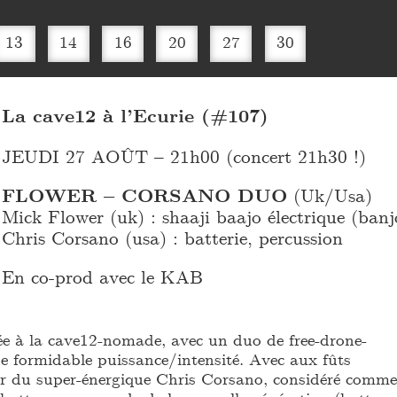
13
14
16
20
27
30
La cave12 à l’Ecurie (#107)
JEUDI 27 AOÛT – 21h00 (concert 21h30 !)
FLOWER – CORSANO DUO
(Uk/Usa)
Mick Flower (uk) : shaaji baajo électrique (banj
Chris Corsano (usa) : batterie, percussion
En co-prod avec le KAB
ée à la cave12-nomade, avec un duo de free-drone-
ne formidable puissance/intensité. Avec aux fûts
our du super-énergique Chris Corsano, considéré comme