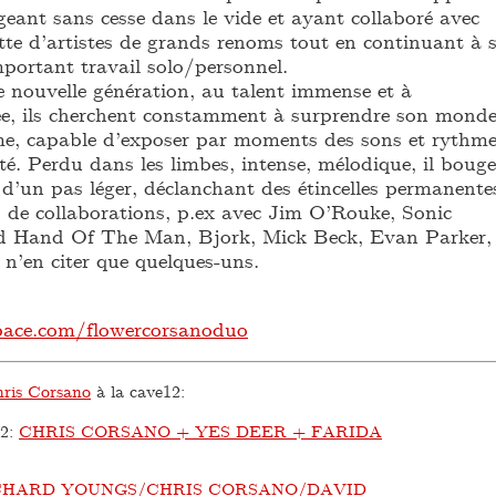
eant sans cesse dans le vide et ayant collaboré avec
te d’artistes de grands renoms tout en continuant à 
mportant travail solo/personnel.
e nouvelle génération, au talent immense et à
itée, ils cherchent constamment à surprendre son mond
me, capable d’exposer par moments des sons et rythm
té. Perdu dans les limbes, intense, mélodique, il bouge
’un pas léger, déclanchant des étincelles permanente
s de collaborations, p.ex avec Jim O’Rouke, Sonic
 Hand Of The Man, Bjork, Mick Beck, Evan Parker,
r n’en citer que quelques-uns.
ace.com/flowercorsanoduo
ris Corsano
à la cave12:
22
:
CHRIS CORSANO + YES DEER + FARIDA
CHARD YOUNGS/CHRIS CORSANO/DAVID