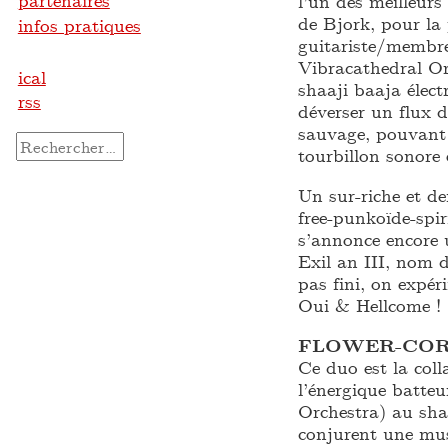
partenaires
l’un des meilleur
de Bjork, pour la 
infos pratiques
guitariste/membre
Vibracathedral Orc
ical
shaaji baaja élec
rss
déverser un flux d
sauvage, pouvant 
Rechercher :
tourbillon sonore 
Un sur-riche et d
free-punkoïde-spir
s’annonce encore 
Exil an III, nom d
pas fini, on expér
Oui & Hellcome !
FLOWER-CO
Ce duo est la col
l’énergique batte
Orchestra) au sha
conjurent une musi