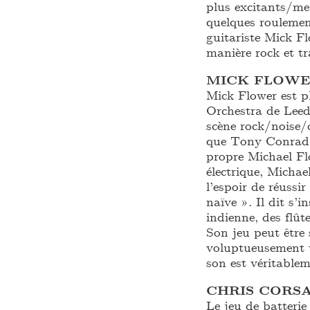
plus excitants/mei
quelques roulemen
guitariste Mick F
manière rock et t
MICK FLOW
Mick Flower est 
Orchestra de Leed
scène rock/noise/d
que Tony Conrad
propre Michael F
électrique, Michae
l’espoir de réussi
naïve ». Il dit s’
indienne, des flû
Son jeu peut être 
voluptueusement v
son est véritable
CHRIS CORS
Le jeu de batterie