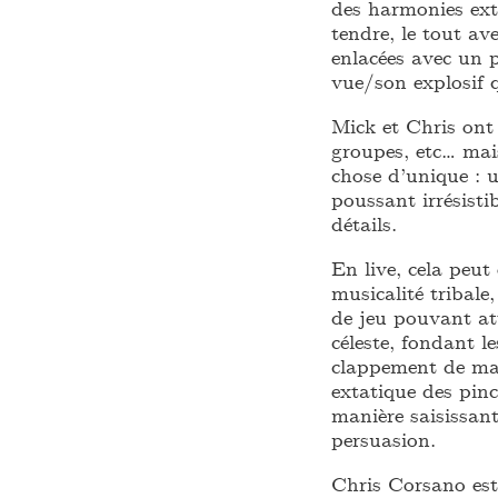
des harmonies exta
tendre, le tout a
enlacées avec un p
vue/son explosif qu
Mick et Chris ont
groupes, etc… mais
chose d’unique : 
poussant irrésisti
détails.
En live, cela peut
musicalité tribale
de jeu pouvant a
céleste, fondant l
clappement de main
extatique des pin
manière saisissant
persuasion.
Chris Corsano est 