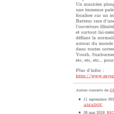
Un musicien plong
une immense palet
focaliser sur un i
Batteur rare d’un
l’ouverture illim
et surtout lui-mê
défiant la normali
autour du monde d
dans toutes sorte
Youth, Sunburned
etc, etc, etc… pou
Plus d’infos :
http://www.mysp
Autres concerts de
Ch
11 septembre 20
AMADOU
26 mai 2019
:
RI