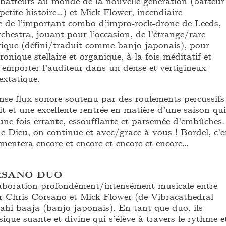
s batteurs au monde de la nouvelle génération (batteur
petite histoire…) et Mick Flower, incendiaire
 de l’important combo d’impro-rock-drone de Leeds,
hestra, jouant pour l’occasion, de l’étrange/rare
trique (défini/traduit comme banjo japonais), pour
ronique-stellaire et organique, à la fois méditatif et
emporter l’auditeur dans un dense et vertigineux
extatique.
ense flux sonore soutenu par des roulements percussifs
it et une excellente rentrée en matière d’une saison qui
une fois errante, essoufflante et parsemée d’embûches.
e Dieu, on continue et avec/grace à vous ! Bordel, c’e
imentera encore et encore et encore et encore…
RSANO DUO
laboration profondément/intensément musicale entre
ur Chris Corsano et Mick Flower (de Vibracathedral
ahi baaja (banjo japonais). En tant que duo, ils
que suante et divine qui s’élève à travers le rythme e