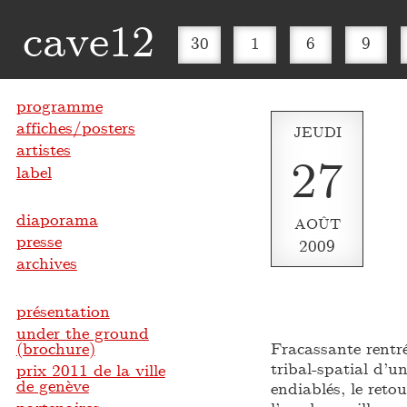
cave12
30
1
6
9
programme
affiches/posters
JEUDI
artistes
27
label
diaporama
AOÛT
presse
2009
archives
présentation
under the ground
(brochure)
Fracassante rentr
tribal-spatial d’u
prix 2011 de la ville
de genève
endiablés, le ret