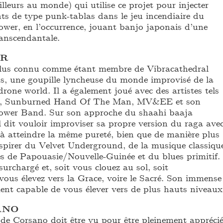
lleurs au monde) qui utilise ce projet pour injecter
ts de type punk-tablas dans le jeu incendiaire du
lower, en l’occurrence, jouant banjo japonais d’une
ranscendantale.
ER
plus connu comme étant membre de Vibracathedral
s, une goupille lyncheuse du monde improvisé de la
rone world. Il a également joué avec des artistes tels
, Sunburned Hand Of The Man, MV&EE et son
lower Band. Sur son approche du shaahi baaja
l dit vouloir improviser sa propre version du raga ave
r à atteindre la même pureté, bien que de manière plus
inspirer du Velvet Underground, de la musique classiqu
tes de Papouasie/Nouvelle-Guinée et du blues primitif.
surchargé et, soit vous clouez au sol, soit
ous élevez vers la Grace, voire le Sacré. Son immense
ment capable de vous élever vers de plus hauts niveaux
ANO
 de Corsano doit être vu pour être pleinement apprécié