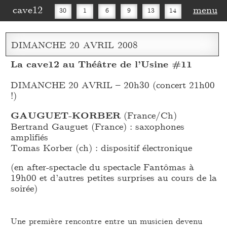
cave12
menu
30
1
6
9
13
14
16
20
27
30
DIMANCHE
20
AVRIL
2008
La cave12 au Théâtre de l’Usine #11
DIMANCHE 20 AVRIL – 20h30 (concert 21h00
!)
GAUGUET-KORBER
(France/Ch)
Bertrand Gauguet (France) : saxophones
amplifiés
Tomas Korber (ch) : dispositif électronique
(en after-spectacle du spectacle Fantômas à
19h00 et d’autres petites surprises au cours de la
soirée)
Une première rencontre entre un musicien devenu