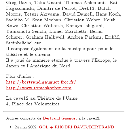
Greg Davis, Taku Unami, Thomas Ankersmit, Kai
Fagaschinski, Dimitri de Perrot, Dieb13, Butch
Morris, Tetuzi Akiyama, David Daniell, Hans Koch,
Sachiko M, Sean Meehan, Christian Weber, Keith
Rowe, Christian Wolfarth, Kazuya Ishigami,
Yamamoto Seiichi, Lionel Marchetti, Bernd
Schurer, Graham Halliwell, Andrea Parkins, ErikM,
Steinbrüchel etc…
Il compose également de la musique pour pour le
théâtre et le cinema.
Il a joué de manière étendue à travers l’Europe, le
Japon et l’Amérique du Nord
Plus d’infos :
http://bertrand.gauguet.free.fr/
http://www.tomaskorber.com
La cave12 au Théâtre de l’Usine
4, Place des Volontaires
Autres concerts de
Bertrand Gauguet
à la cave12:
24 mai 2009
:
GOL + RHODRI DAVIS/BERTRAND