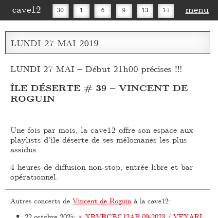
cave12
menu
30
1
6
9
13
14
16
20
27
30
LUNDI
27
MAI
2019
LUNDI 27 MAI – Début 21h00 précises !!!
ÎLE DÉSERTE # 39 – VINCENT DE
ROGUIN
Une fois par mois, la cave12 offre son espace aux
playlists d’île déserte de ses mélomanes les plus
assidus.
4 heures de diffusion non-stop, entrée libre et bar
opérationnel.
Autres concerts de
Vincent de Roguin
à la cave12:
22 octobre 2025
:
« XRVBCBC12AP 09-2023 / VEXARI