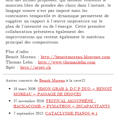
musicien libre de prendre des choix dans l’instant, le
langage sonore n’est pas imposé mais les
contraintes temporelle et dynamique permettent de
suggérer un rapport à l’œuvre inspiratrice sur le
plan de l’intensité ou de l’énergie. Cette première
collaboration présentera également des
improvisations qui restent également le matériau
principal des compositions.
Plus d’infos :
Benoît Moreau :
http://benoitmoreau.blogspot.com
Thomas Lehn :
http://www.thomaslehn.com
@ptt :
http://atptt.ch
Autres concerts de
Benoît Moreau
à la cave12:
18 mars 2026
:
SIMON GRAB & D.C.P DUO + BENOIT
MOREAU + PASSAGE DE DISQUES
27 novembre 2016
:
FESTIVAL AKOUPHÈNE :
HACKACOMB + PYMATHON + INCAPACITANTS
7 septembre 2012
:
CATACLYSME PIANOS # 1