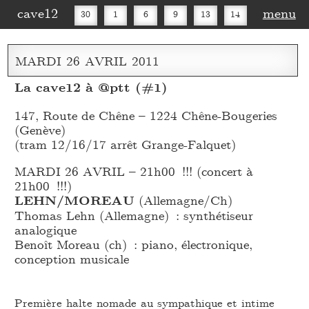
cave12
menu
30
1
6
9
13
14
16
20
27
30
MARDI
26
AVRIL
2011
La cave12 à @ptt (#1)
147, Route de Chêne – 1224 Chêne-Bougeries
(Genève)
(tram 12/16/17 arrêt Grange-Falquet)
MARDI 26 AVRIL – 21h00 !!! (concert à
21h00 !!!)
LEHN/MOREAU
(Allemagne/Ch)
Thomas Lehn (Allemagne) : synthétiseur
analogique
Benoît Moreau (ch) : piano, électronique,
conception musicale
Première halte nomade au sympathique et intime