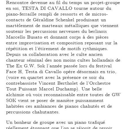
Rencontre devenue au fil du temps un projet-groupe
en soi, TESTA DI CAVALLO tourne autour du
piano-ferraille rempli de ressorts et de micros-
contacts de Géraldine Schenkel produisant un
martèlement de marteaux métalliques que viennent
soutenir les percussions nerveuses du berlinois
Marcello Busato et donnant corps à des pièces
entre improvisation et composition reposant sur la
répétition et l’étirement de motifs rythmiques.
Depuis sa collaboration avec le culte ancien
chanteur séminal des non moins cultes hollandais de
The Ex G.W. Sok l’année passée lors du festival
Face H, Testa di Cavallo opère désormais en trio,
(voire en quartet avec la présence ce soir du
contrebassiste Vincent Bertholet de l’Orchestre
Tout Puissant Marcel Duchamp). Une belle
alchimie où voix reconnaissable entre toutes de GW
SOK vient se poser de manière puissamment
habitées ces ambiances de pianos chahutés et de
percussions chahutantes.
Un bonheur de groupe avec un piano trafiqué
réellement étonnant que l’on se réjouit de revoir