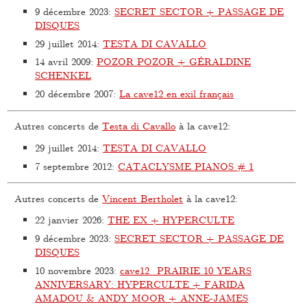
9 décembre 2023
:
SECRET SECTOR + PASSAGE DE
DISQUES
29 juillet 2014
:
TESTA DI CAVALLO
14 avril 2009
:
POZOR POZOR + GÉRALDINE
SCHENKEL
20 décembre 2007
:
La cave12 en exil français
Autres concerts de
Testa di Cavallo
à la cave12:
29 juillet 2014
:
TESTA DI CAVALLO
7 septembre 2012
:
CATACLYSME PIANOS # 1
Autres concerts de
Vincent Bertholet
à la cave12:
22 janvier 2026
:
THE EX + HYPERCULTE
9 décembre 2023
:
SECRET SECTOR + PASSAGE DE
DISQUES
10 novembre 2023
:
cave12_PRAIRIE 10 YEARS
ANNIVERSARY: HYPERCULTE + FARIDA
AMADOU & ANDY MOOR + ANNE-JAMES