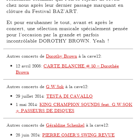
chez nous après leur dernier passage marquant en
clôture du Festival BAZ’ART.
Et pour enrubanner le tout, avant et après le
concert, une sélection musicale spécialement pensée
pour l’occasion par la grande et parfois
incontrôlable DOROTHY BROWN. Yeah !
Autres concerts de
Dorothy Brown
à la cave12:
12 avril 2008
:
CARTE BLANCHE # 50 – Dorothée
Brown
Autres concerts de
G.W.Sok
à la cave12:
29 juillet 2014
:
TESTA DI CAVALLO
1 mai 2014
:
KING CHAMPION SOUNDS feat. G.W.SOK
+ PASSEURS DE DISQUES
Autres concerts de
Géraldine Schenkel
à la cave12:
28 juin 2024
:
PIERRE OMER’S SWING REVUE