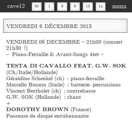
cave12
menu
30
1
6
9
13
14
16
20
27
30
VENDREDI
6
DÉCEMBRE
2013
VENDREDI 06 DECEMBRE – 21h00 (concert
21h30 !)
– Piano-Ferraille & Avant-Songs 4tet –
TESTA DI CAVALLO FEAT. G.W. SOK
(Ch/Italie/Hollande)
Géraldine Schenkel (ch) : piano-ferraille
Marcello Busato (Italie) : batterie- percussions
Vincent Bertholet (ch) : contrebasse
G.W. SOK (Hollande) : chant
+
DOROTHY BROWN
(France)
Passeuse de disque enrubannante