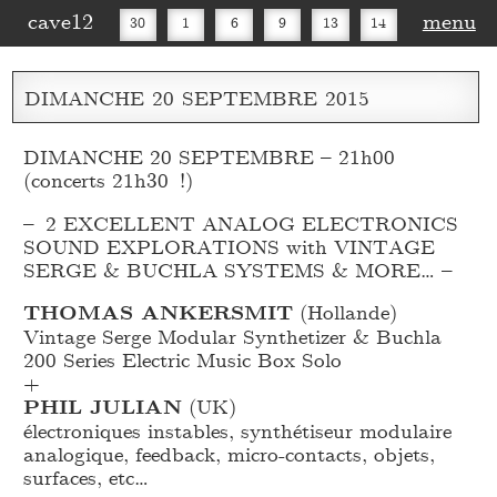
cave12
menu
30
1
6
9
13
14
16
20
27
30
DIMANCHE
20
SEPTEMBRE
2015
DIMANCHE 20 SEPTEMBRE – 21h00
(concerts 21h30 !)
– 2 EXCELLENT ANALOG ELECTRONICS
SOUND EXPLORATIONS with VINTAGE
SERGE & BUCHLA SYSTEMS & MORE… –
THOMAS ANKERSMIT
(Hollande)
Vintage Serge Modular Synthetizer & Buchla
200 Series Electric Music Box Solo
+
PHIL JULIAN
(UK)
électroniques instables, synthétiseur modulaire
analogique, feedback, micro-contacts, objets,
surfaces, etc…