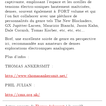
captivante, emplissant l’espace et les oreilles de
tensions électro-soniques hautement maîtrisées,
denses, souvent également à FORT volume et qui
l’on fait collaborer avec une pléthore de
personnalités du genre tels The New Blockaders,
GX Jupitter-Larsen, Maurizio Bianchi, Jason Kahn,
Dale Cornish, Tomas Korber, etc, etc, etc….
Bref, une excellente soirée de genre en perspective
ici, recommandée aux amateurs de denses
explorations électroniques analogiques.
Plus d’infos :
THOMAS ANKERSMIT :
http://www.thomasankersmit.net/
PHIL JULIAN :
http://cmx.org.uk/
Autres concerts de
Thomas Ankersmit
à la cave12: