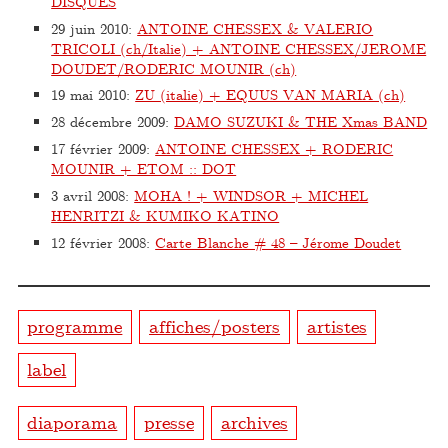
DISQUES
29 juin 2010
:
ANTOINE CHESSEX & VALERIO
TRICOLI (ch/Italie) + ANTOINE CHESSEX/JEROME
DOUDET/RODERIC MOUNIR (ch)
19 mai 2010
:
ZU (italie) + EQUUS VAN MARIA (ch)
28 décembre 2009
:
DAMO SUZUKI & THE Xmas BAND
17 février 2009
:
ANTOINE CHESSEX + RODERIC
MOUNIR + ETOM :: DOT
3 avril 2008
:
MOHA ! + WINDSOR + MICHEL
HENRITZI & KUMIKO KATINO
12 février 2008
:
Carte Blanche # 48 – Jérome Doudet
programme
affiches/posters
artistes
label
diaporama
presse
archives