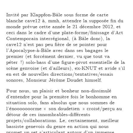
Invité par Klappfon-Bâle sous forme de carte
blanche cave12 à, mmh, attendre la supposée fin du
monde prévue cette année le 21 décembre 2012, et
ceci dans le cadre d’une plate-forme/finissage d’Art
Contemporain interrégional, (à Bâle donc), la
cave12 n’est pas peu fière de se pointer pour
l’Apocalypse-à-Bâle avec dans ses bagages le
premier (et forcément dernier, vu que tout va
péter !) solo-bass d’une figure-pivot essentielle de la
scène genvoise (et d’ailleurs), ex-KNUT et avide s’il
en est de nouvelles directions/tentatives/essais
sonores, Monsieur Jérôme Doudet himself.
Pour nous, un plaisir et bonheur non-dissimulé
d’entendre pour la première fois le bonhomme en
situation solo, fans absolus que nous sommes de
l’énooooooorme « son doudetien » croisé/perçu au
détour de ces innombrables-différents
projets/collaborations. Le, certainement, meilleur
bassiste genevois du genre en action qui nous
promet un set s’articulant autour d’un immense