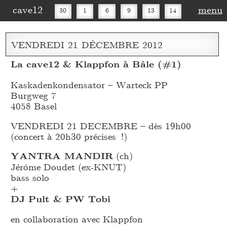
cave12
menu
30
1
6
9
13
14
16
20
27
30
VENDREDI
21
DÉCEMBRE
2012
La cave12 & Klappfon à Bâle (#1)
Kaskadenkondensator – Warteck PP
Burgweg 7
4058 Basel
VENDREDI 21 DECEMBRE – dès 19h00
(concert à 20h30 précises !)
YANTRA MANDIR
(ch)
Jérôme Doudet (ex-KNUT)
bass solo
+
DJ Pult & PW Tobi
en collaboration avec Klappfon