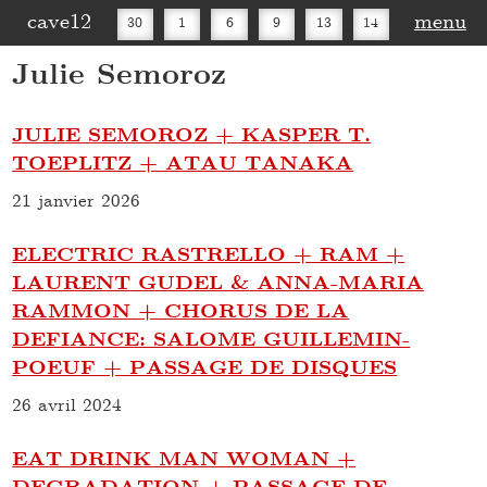
cave12
menu
30
1
6
9
13
14
Julie Semoroz
16
20
27
30
JULIE SEMOROZ + KASPER T.
TOEPLITZ + ATAU TANAKA
21 janvier 2026
ELECTRIC RASTRELLO + RAM +
LAURENT GUDEL & ANNA-MARIA
RAMMON + CHORUS DE LA
DEFIANCE: SALOME GUILLEMIN-
POEUF + PASSAGE DE DISQUES
26 avril 2024
EAT DRINK MAN WOMAN +
DEGRADATION + PASSAGE DE