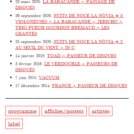
23 mars 2025
:
LA BARACANDE + PASSAGE DE
DISQUES
26 septembre 2020
:
NUITS DE NOCE LA NÒVIA # 3:
VIOLONEUSES + LA BARACANDE + JERICHO +
TRIO PUECH GOURDON BREMAUD + LES
GEANTES
25 septembre 2020
:
NUITS DE NOCE LA NÒVIA # 2:
AU SEUIL DU VENT + IN C
14 janvier 2018
:
TOAD + PASSEUR DE DISQUES
3 février 2016
:
LE VERDOUBLE + PASSEURS DE
DISQUES
7 juin 2015
:
VACUUM
17 décembre 2014
:
FRANCE + PASSEUR DE DISQUES
programme
affiches/posters
artistes
label