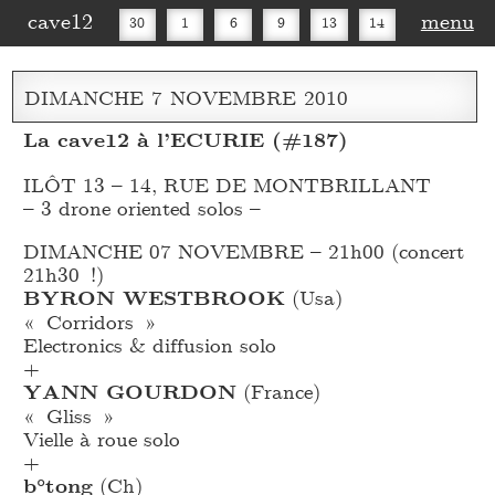
cave12
menu
30
1
6
9
13
14
16
20
27
30
DIMANCHE
7
NOVEMBRE
2010
La cave12 à l’ECURIE (#187)
ILÔT 13 – 14, RUE DE MONTBRILLANT
– 3 drone oriented solos –
DIMANCHE 07 NOVEMBRE – 21h00 (concert
21h30 !)
BYRON WESTBROOK
(Usa)
« Corridors »
Electronics & diffusion solo
+
YANN GOURDON
(France)
« Gliss »
Vielle à roue solo
+
b°tong
(Ch)