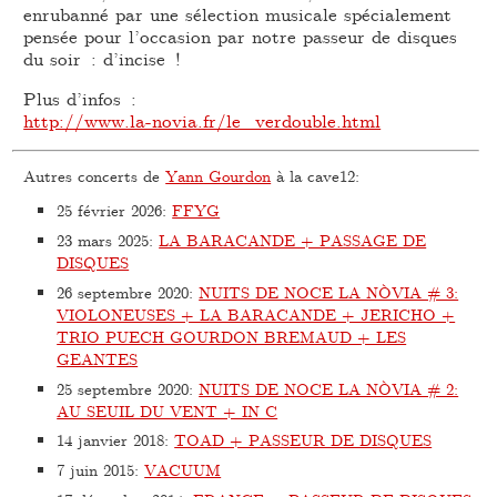
enrubanné par une sélection musicale spécialement
pensée pour l’occasion par notre passeur de disques
du soir : d’incise !
Plus d’infos :
http://www.la-novia.fr/le_verdouble.html
Autres concerts de
Yann Gourdon
à la cave12:
25 février 2026
:
FFYG
23 mars 2025
:
LA BARACANDE + PASSAGE DE
DISQUES
26 septembre 2020
:
NUITS DE NOCE LA NÒVIA # 3:
VIOLONEUSES + LA BARACANDE + JERICHO +
TRIO PUECH GOURDON BREMAUD + LES
GEANTES
25 septembre 2020
:
NUITS DE NOCE LA NÒVIA # 2:
AU SEUIL DU VENT + IN C
14 janvier 2018
:
TOAD + PASSEUR DE DISQUES
7 juin 2015
:
VACUUM