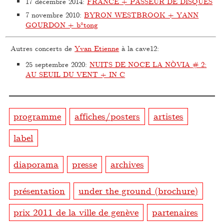
17 décembre 2014
:
FRANCE + PASSEUR DE DISQUES
7 novembre 2010
:
BYRON WESTBROOK + YANN
GOURDON + b°tong
Autres concerts de
Yvan Etienne
à la cave12:
25 septembre 2020
:
NUITS DE NOCE LA NÒVIA # 2:
AU SEUIL DU VENT + IN C
programme
affiches/posters
artistes
label
diaporama
presse
archives
présentation
under the ground (brochure)
prix 2011 de la ville de genève
partenaires