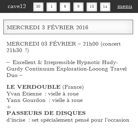
cave12
menu
30
1
6
9
13
14
16
20
27
30
MERCREDI
3
FÉVRIER
2016
MERCREDI 03 FÉVRIER – 21h00 (concert
21h30 !)
– Excellent & Irrepressible Hypnotic Hudy-
Gurdy Continuum Exploration-Looong Travel
Duo –
LE VERDOUBLE
(France)
Yvan Etienne : vielle à roue
Yann Gourdon : vielle à roue
+
PASSEURS DE DISQUES
d’incise : set spécialement pensé pour l’occasion