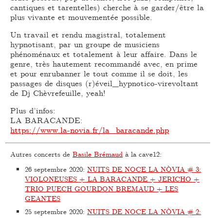
cantiques et tarentelles) cherche à se garder/être la
plus vivante et mouvementée possible.
Un travail et rendu magistral, totalement
hypnotisant, par un groupe de musiciens
phénoménaux et totalement à leur affaire. Dans le
genre, très hautement recommandé avec, en prime
et pour enrubanner le tout comme il se doit, les
passages de disques (r)éveil_hypnotico-virevoltant
de Dj Chèvrefeuille, yeah!
Plus d’infos:
LA BARACANDE:
https://www.la-novia.fr/la_baracande.php
Autres concerts de
Basile Brémaud
à la cave12:
26 septembre 2020
:
NUITS DE NOCE LA NÒVIA # 3:
VIOLONEUSES + LA BARACANDE + JERICHO +
TRIO PUECH GOURDON BREMAUD + LES
GEANTES
25 septembre 2020
:
NUITS DE NOCE LA NÒVIA # 2: