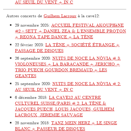
AU SEUIL DU VENT + IN C
Autres concerts de
Guilhem Lacroux
à la cave12:
29 novembre 2025
:
ACCUEIL FESTIVAL AKOUPHèNE
#2 – SETT + DANIEL ZEA & L’ENSEMBLE PROTON
+ REONA TAPE DANCE + LA TÈNE
22 février 2023
:
LA TÈNE + SOCIÉTÉ ÉTRANGE +
PASSAGE DE DISQUES
26 septembre 2020
:
NUITS DE NOCE LA NÒVIA # 3:
VIOLONEUSES + LA BARACANDE + JERICHO +
TRIO PUECH GOURDON BREMAUD + LES
GEANTES
25 septembre 2020
:
NUITS DE NOCE LA NÒVIA # 2:
AU SEUIL DU VENT + IN C
6 décembre 2018
:
LA CAVE12 AU CENTRE
CULTUREL SUISSE/PARIS # 2: LA TÈNE &
JACQUES PUECH, LOUIS JACQUES, GUILHEM
LACROUX, JEREMIE SAUVAGE
28 novembre 2018
:
TANZ MEIN HERZ + LE SINGE
BLANC + PASSEUR DE DISQUES