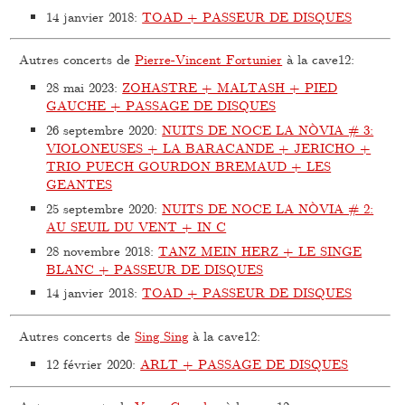
14 janvier 2018
:
TOAD + PASSEUR DE DISQUES
Autres concerts de
Pierre-Vincent Fortunier
à la cave12:
28 mai 2023
:
ZOHASTRE + MALTASH + PIED
GAUCHE + PASSAGE DE DISQUES
26 septembre 2020
:
NUITS DE NOCE LA NÒVIA # 3:
VIOLONEUSES + LA BARACANDE + JERICHO +
TRIO PUECH GOURDON BREMAUD + LES
GEANTES
25 septembre 2020
:
NUITS DE NOCE LA NÒVIA # 2:
AU SEUIL DU VENT + IN C
28 novembre 2018
:
TANZ MEIN HERZ + LE SINGE
BLANC + PASSEUR DE DISQUES
14 janvier 2018
:
TOAD + PASSEUR DE DISQUES
Autres concerts de
Sing Sing
à la cave12:
12 février 2020
:
ARLT + PASSAGE DE DISQUES