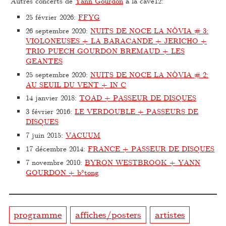
Autres concerts de
Yann Gourdon
à la cave12:
25 février 2026
:
FFYG
26 septembre 2020
:
NUITS DE NOCE LA NÒVIA # 3:
VIOLONEUSES + LA BARACANDE + JERICHO +
TRIO PUECH GOURDON BREMAUD + LES
GEANTES
25 septembre 2020
:
NUITS DE NOCE LA NÒVIA # 2:
AU SEUIL DU VENT + IN C
14 janvier 2018
:
TOAD + PASSEUR DE DISQUES
3 février 2016
:
LE VERDOUBLE + PASSEURS DE
DISQUES
7 juin 2015
:
VACUUM
17 décembre 2014
:
FRANCE + PASSEUR DE DISQUES
7 novembre 2010
:
BYRON WESTBROOK + YANN
GOURDON + b°tong
programme
affiches/posters
artistes