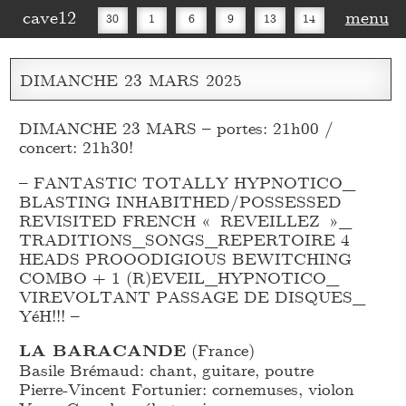
cave12
menu
30
1
6
9
13
14
16
20
27
30
DIMANCHE
23
MARS
2025
DIMANCHE 23 MARS – portes: 21h00 /
concert: 21h30!
– FANTASTIC TOTALLY HYPNOTICO_
BLASTING INHABITHED/POSSESSED
REVISITED FRENCH « REVEILLEZ »_
TRADITIONS_
SONGS_
REPERTOIRE 4
HEADS PROOODIGIOUS BEWITCHING
COMBO + 1 (R)EVEIL_
HYPNOTICO_
VIREVOLTANT PASSAGE DE DISQUES_
YéH!!! –
LA BARACANDE
(France)
Basile Brémaud: chant, guitare, poutre
Pierre-Vincent Fortunier: cornemuses, violon