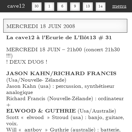
cave12
menu
30
1
6
9
13
14
16
20
27
30
MERCREDI
18
JUIN
2008
La cave12 à l’Ecurie de L’Ilôt13 # 31
MERCREDI 18 JUIN – 21h00 (concert 21h30
!!!)
! DEUX DUOS !
JASON KAHN/RICHARD FRANCIS
(Usa/Nouvelle- Zélande)
Jason Kahn (usa) : percussion, synthétiseur
analogique
Richard Francis (Nouvelle-Zélande) : ordinateur
+
ELWOOD & GUTHRIE
(Usa/Australie)
Scott « elwood » Stroud (usa) : banjo, guitare,
voix.
Will « antboy » Guthrie (australie) : batterie,