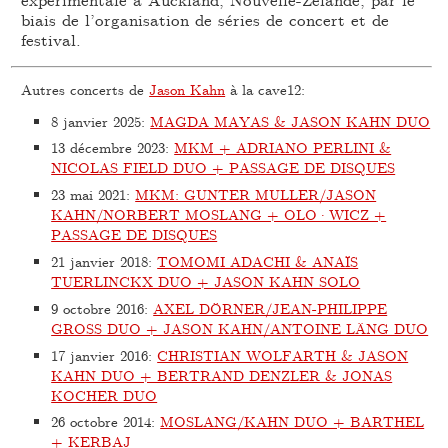
biais de l’organisation de séries de concert et de
festival.
Autres concerts de
Jason Kahn
à la cave12:
8 janvier 2025
:
MAGDA MAYAS & JASON KAHN DUO
13 décembre 2023
:
MKM + ADRIANO PERLINI &
NICOLAS FIELD DUO + PASSAGE DE DISQUES
23 mai 2021
:
MKM: GUNTER MULLER/JASON
KAHN/NORBERT MOSLANG + OLO·WICZ +
PASSAGE DE DISQUES
21 janvier 2018
:
TOMOMI ADACHI & ANAÏS
TUERLINCKX DUO + JASON KAHN SOLO
9 octobre 2016
:
AXEL DÖRNER/JEAN-PHILIPPE
GROSS DUO + JASON KAHN/ANTOINE LÄNG DUO
17 janvier 2016
:
CHRISTIAN WOLFARTH & JASON
KAHN DUO + BERTRAND DENZLER & JONAS
KOCHER DUO
26 octobre 2014
:
MOSLANG/KAHN DUO + BARTHEL
+ KERBAJ