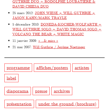
GUTHRIE DUO + RODOLPHE LOUBATIÈRE &
DAVID CHIESA DUO
25 mars 2012
:
JOHN WIESE + WILL GUTHRIE +
JASON KAHN/MARK TRAYLE
5 décembre 2010
:
DONEDA-KOCHER-WOLFARTH +
WILL GUTHRIE SOLO + DAVID THOMAS SOLO +
VOLCANO THE BEAR + WHITE MAGIC
11 janvier 2009
:
« …& mics »
21 mai 2007
:
Will Guthrie / Jerôme Noetinger
programme
affiches/posters
artistes
label
diaporama
presse
archives
présentation
under the ground (brochure)