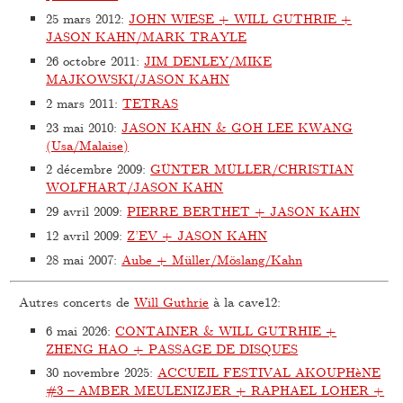
25 mars 2012
:
JOHN WIESE + WILL GUTHRIE +
JASON KAHN/MARK TRAYLE
26 octobre 2011
:
JIM DENLEY/MIKE
MAJKOWSKI/JASON KAHN
2 mars 2011
:
TETRAS
23 mai 2010
:
JASON KAHN & GOH LEE KWANG
(Usa/Malaise)
2 décembre 2009
:
GÜNTER MÜLLER/CHRISTIAN
WOLFHART/JASON KAHN
29 avril 2009
:
PIERRE BERTHET + JASON KAHN
12 avril 2009
:
Z’EV + JASON KAHN
28 mai 2007
:
Aube + Müller/Möslang/Kahn
Autres concerts de
Will Guthrie
à la cave12:
6 mai 2026
:
CONTAINER & WILL GUTRHIE +
ZHENG HAO + PASSAGE DE DISQUES
30 novembre 2025
:
ACCUEIL FESTIVAL AKOUPHèNE
#3 – AMBER MEULENIZJER + RAPHAEL LOHER +