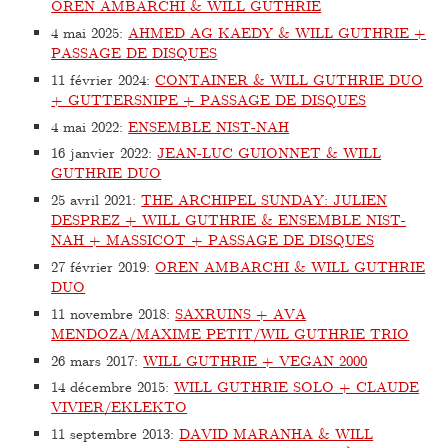
OREN AMBARCHI & WILL GUTHRIE
4 mai 2025
:
AHMED AG KAEDY & WILL GUTHRIE +
PASSAGE DE DISQUES
11 février 2024
:
CONTAINER & WILL GUTHRIE DUO
+ GUTTERSNIPE + PASSAGE DE DISQUES
4 mai 2022
:
ENSEMBLE NIST-NAH
16 janvier 2022
:
JEAN-LUC GUIONNET & WILL
GUTHRIE DUO
25 avril 2021
:
THE ARCHIPEL SUNDAY: JULIEN
DESPREZ + WILL GUTHRIE & ENSEMBLE NIST-
NAH + MASSICOT + PASSAGE DE DISQUES
27 février 2019
:
OREN AMBARCHI & WILL GUTHRIE
DUO
11 novembre 2018
:
SAXRUINS + AVA
MENDOZA/MAXIME PETIT/WIL GUTHRIE TRIO
26 mars 2017
:
WILL GUTHRIE + VEGAN 2000
14 décembre 2015
:
WILL GUTHRIE SOLO + CLAUDE
VIVIER/EKLEKTO
11 septembre 2013
:
DAVID MARANHA & WILL