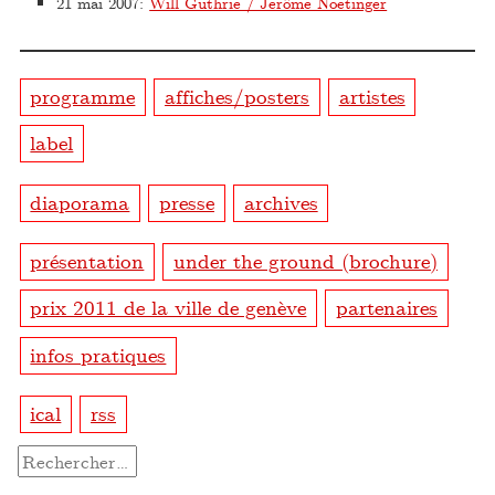
21 mai 2007
:
Will Guthrie / Jerôme Noetinger
programme
affiches/posters
artistes
label
diaporama
presse
archives
présentation
under the ground (brochure)
prix 2011 de la ville de genève
partenaires
infos pratiques
ical
rss
Rechercher :