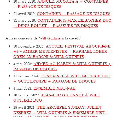
20 mars 2020
:
ANNULÉ: MUQATA’A + CONTAINER
+ PASSAGE DE DISQUES
21 avril 2019
:
CONTAINER + PASSAGE DE DISQUES
31 mars 2019
:
CONTAINER & MAX EILBACHER DUO
+ DENIS ROLLET + PASSEURS DE DISQUES
Autres concerts de
Will Guthrie
à la cave12:
30 novembre 2025
:
ACCUEIL FESTIVAL AKOUPHèNE
#3 – AMBER MEULENIZJER + RAPHAEL LOHER +
OREN AMBARCHI & WILL GUTHRIE
4 mai 2025
:
AHMED AG KAEDY & WILL GUTHRIE +
PASSAGE DE DISQUES
11 février 2024
:
CONTAINER & WILL GUTHRIE DUO
+ GUTTERSNIPE + PASSAGE DE DISQUES
4 mai 2022
:
ENSEMBLE NIST-NAH
16 janvier 2022
:
JEAN-LUC GUIONNET & WILL
GUTHRIE DUO
25 avril 2021
:
THE ARCHIPEL SUNDAY: JULIEN
DESPREZ + WILL GUTHRIE & ENSEMBLE NIST-