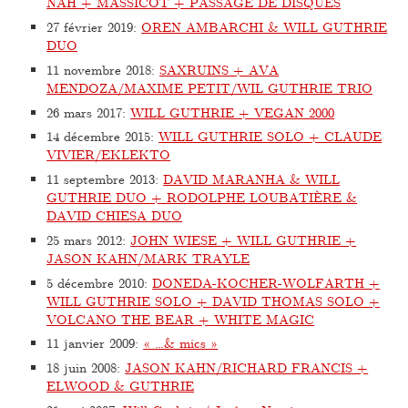
NAH + MASSICOT + PASSAGE DE DISQUES
27 février 2019
:
OREN AMBARCHI & WILL GUTHRIE
DUO
11 novembre 2018
:
SAXRUINS + AVA
MENDOZA/MAXIME PETIT/WIL GUTHRIE TRIO
26 mars 2017
:
WILL GUTHRIE + VEGAN 2000
14 décembre 2015
:
WILL GUTHRIE SOLO + CLAUDE
VIVIER/EKLEKTO
11 septembre 2013
:
DAVID MARANHA & WILL
GUTHRIE DUO + RODOLPHE LOUBATIÈRE &
DAVID CHIESA DUO
25 mars 2012
:
JOHN WIESE + WILL GUTHRIE +
JASON KAHN/MARK TRAYLE
5 décembre 2010
:
DONEDA-KOCHER-WOLFARTH +
WILL GUTHRIE SOLO + DAVID THOMAS SOLO +
VOLCANO THE BEAR + WHITE MAGIC
11 janvier 2009
:
« …& mics »
18 juin 2008
:
JASON KAHN/RICHARD FRANCIS +
ELWOOD & GUTHRIE