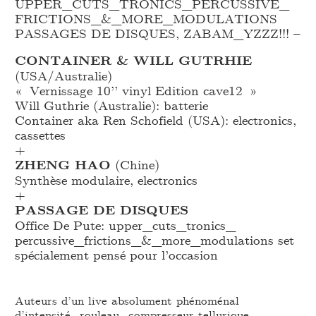
UPPER_
CUTS_
TRONICS_
PERCUSSIVE_
FRICTIONS_
&_
MORE_
MODULATIONS
PASSAGES DE DISQUES, ZABAM_
YZZZ!!! –
CONTAINER & WILL GUTRHIE
(USA/Australie)
« Vernissage 10’’ vinyl Edition cave12 »
Will Guthrie (Australie): batterie
Container aka Ren Schofield (USA): electronics,
cassettes
+
ZHENG HAO
(Chine)
Synthèse modulaire, electronics
+
PASSAGE DE DISQUES
Office De Pute: upper_
cuts_
tronics_
percussive_
frictions_
&_
more_
modulations set
spécialement pensé pour l’occasion
Auteurs d’un live absolument phénoménal
d’intensité_rouleau_compresseur tellurique