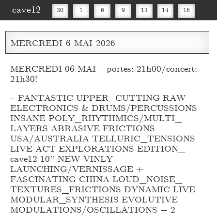
cave12
30
1
6
9
13
14
16
20
27
30
MERCREDI
6
MAI
2026
MERCREDI 06 MAI – portes: 21h00/concert:
21h30!
– FANTASTIC UPPER_
CUTTING RAW
ELECTRONICS & DRUMS/PERCUSSIONS
INSANE POLY_
RHYTHMICS/MULTI_
LAYERS ABRASIVE FRICTIONS
USA/AUSTRALIA TELLURIC_
TENSIONS
LIVE ACT EXPLORATIONS EDITION_
cave12 10’’ NEW VINLY
LAUNCHING/VERNISSAGE +
FASCINATING CHINA LOUD_
NOISE_
TEXTURES_
FRICTIONS DYNAMIC LIVE
MODULAR_
SYNTHESIS EVOLUTIVE
MODULATIONS/OSCILLATIONS + 2