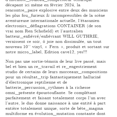
décapant ici même en février 2024, la
rencontre_paire explosive entre deux des musiciens
les plus fou_furieux & incompressibles de la scène
aventureuse internationale actuelle, l’étasunien
electronics_déflagrations CONTAINER (de son
vrai nom Ren Schofield) et l’australien
batteur_enfiévré/enfiévrant WILL GUTHRIE,
vernissent ce soir, ô joie non dissimulée, un tout
nouveau 10’’ vinyl, « Fern », produit et sortant sur
notre micro_label, Edition cave12, yes!!!
Non pas une sortie-témoin de leur live passé, mais
bel et bien un re_travail et re_engestriement
studio de certains de leurs morceaux_compositions
pour un résultat_trip fantastiquement halluciné
d’électronique reptilienne et de
batterie_percussion_rythmes à la richesse
omni_présente époustouflante. Se complétant
parfaitement et faisant totalement corps l’un avec
l’autre, le duo donne naissance à une entité à part
entière totalement unique, sorte de bête_magma
multiforme en évolution_mutation constante dont