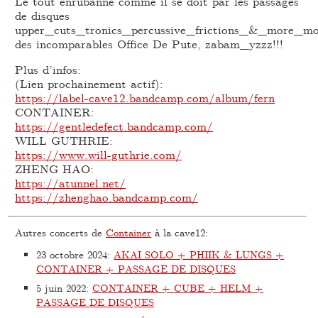
Le tout enrubanné comme il se doit par les passages
de disques
upper_cuts_tronics_percussive_frictions_&_more_mo
des incomparables Office De Pute, zabam_yzzz!!!
Plus d’infos:
(Lien prochainement actif):
https://label-cave12.bandcamp.com/album/fern
CONTAINER:
https://gentledefect.bandcamp.com/
WILL GUTHRIE:
https://www.will-guthrie.com/
ZHENG HAO:
https://atunnel.net/
https://zhenghao.bandcamp.com/
Autres concerts de
Container
à la cave12:
23 octobre 2024
:
AKAI SOLO + PHIIK & LUNGS +
CONTAINER + PASSAGE DE DISQUES
5 juin 2022
:
CONTAINER + CUBE + HELM +
PASSAGE DE DISQUES