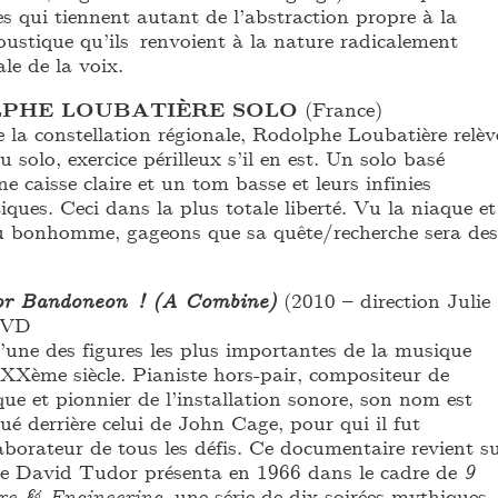
s qui tiennent autant de l’abstraction propre à la
oustique qu’ils renvoient à la nature radicalement
le de la voix.
PHE LOUBATIÈRE SOLO
(France)
 la constellation régionale, Rodolphe Loubatière relèv
 du solo, exercice périlleux s’il en est. Un solo basé
 caisse claire et un tom basse et leurs infinies
tiques. Ceci dans la plus totale liberté. Vu la niaque et
u bonhomme, gageons que sa quête/recherche sera des
or Bandoneon ! (A Combine)
(2010 – direction Julie
DVD
’une des figures les plus importantes de la musique
XXème siècle. Pianiste hors-pair, compositeur de
ue et pionnier de l’installation sonore, son nom est
ué derrière celui de John Cage, pour qui il fut
llaborateur de tous les défis. Ce documentaire revient s
ue David Tudor présenta en 1966 dans le cadre de
9
re & Engineering
, une série de dix soirées mythiques