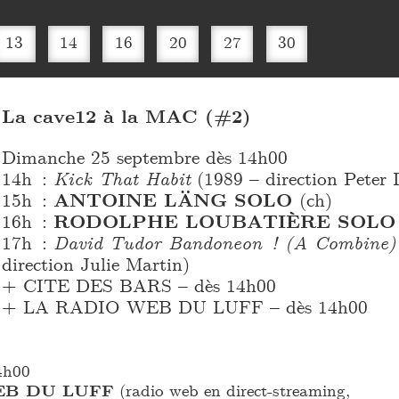
13
14
16
20
27
30
La cave12 à la MAC (#2)
Dimanche 25 septembre dès 14h00
14h :
Kick That Habit
(1989 – direction Peter L
15h :
ANTOINE LÄNG SOLO
(ch)
16h :
RODOLPHE LOUBATIÈRE SOLO
17h :
David Tudor Bandoneon ! (A Combine)
direction Julie Martin)
+ CITE DES BARS – dès 14h00
+ LA RADIO WEB DU LUFF – dès 14h00
4h00
EB DU LUFF
(radio web en direct-streaming,