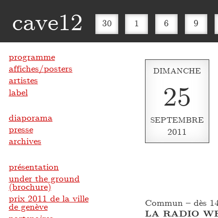
cave12
30
1
6
9
programme
affiches/posters
DIMANCHE
artistes
25
label
diaporama
SEPTEMBRE
presse
2011
archives
présentation
under the ground
(brochure)
prix 2011 de la ville
Commun – dès 1
de genève
LA RADIO W