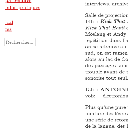
partenaires
interviews, archiv
infos pratiques
Salle de projectio
14h :
Kick That 
ical
Kick That Habit
e
rss
Möslang et Andy G
répétition dans l’
Rechercher :
on se retrouve au 
sud, on est ramen
alors au lac de C
des paysages supe
trouble avant de p
sonorise tout seul
15h :
ANTOIN
voix + électroniq
Plus qu’une pure t
jointure des lèvre
une série de recom
de la langue, des 