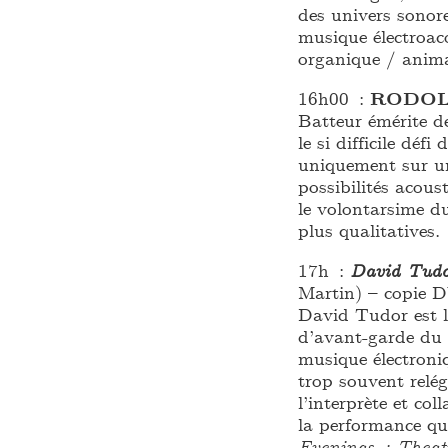
des univers sonore
musique électroac
organique / anima
16h00 :
RODOL
Batteur émérite de
le si difficile défi
uniquement sur une
possibilités acous
le volontarsime d
plus qualitatives.
17h :
David Tud
Martin) – copie 
David Tudor est l
d’avant-garde du 
musique électroniq
trop souvent relég
l’interprète et co
la performance q
Evenings : Theat