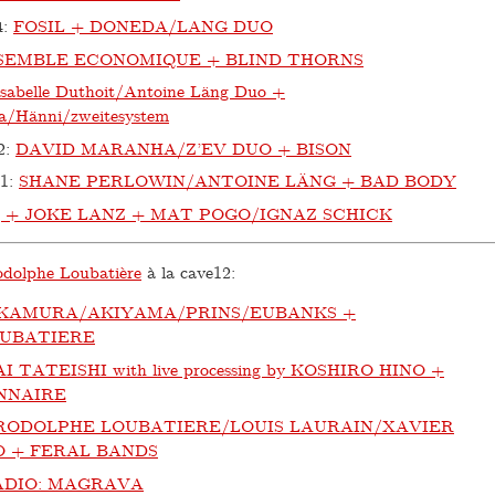
4
:
FOSIL + DONEDA/LANG DUO
SEMBLE ECONOMIQUE + BLIND THORNS
Isabelle Duthoit/Antoine Läng Duo +
a/Hänni/zweitesystem
2
:
DAVID MARANHA/Z’EV DUO + BISON
11
:
SHANE PERLOWIN/ANTOINE LÄNG + BAD BODY
ç + JOKE LANZ + MAT POGO/IGNAZ SCHICK
dolphe Loubatière
à la cave12:
KAMURA/AKIYAMA/PRINS/EUBANKS +
UBATIERE
I TATEISHI with live processing by KOSHIRO HINO +
NNAIRE
RODOLPHE LOUBATIERE/LOUIS LAURAIN/XAVIER
O + FERAL BANDS
ADIO: MAGRAVA