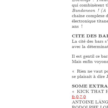
qui combinèrent t
Bandoneon ! (A
chaîne complexe de
électronique titan
ans !
CITE DES BA
La cité des bars s
avec la détermina
Il est gentil ce bar
Mais enfin voyons,
« Rien ne vaut po
se plaisait à dire 
SOME EXTRA
« KICK THAT 
fr,0,7,0
ANTOINE LÄNG
RODOLPHE LOU