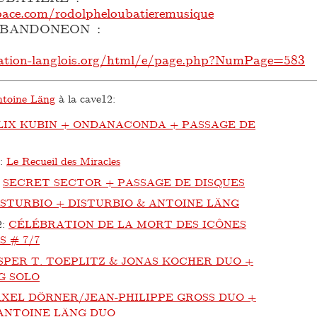
ace.com/rodolpheloubatieremusique
 BANDONEON :
ation-langlois.org/html/e/page.php?NumPage=583
toine Läng
à la cave12:
LIX KUBIN + ONDANACONDA + PASSAGE DE
:
Le Recueil des Miracles
:
SECRET SECTOR + PASSAGE DE DISQUES
ISTURBIO + DISTURBIO & ANTOINE LÄNG
2
:
CÉLÉBRATION DE LA MORT DES ICÔNES
 # 7/7
SPER T. TOEPLITZ & JONAS KOCHER DUO +
G SOLO
AXEL DÖRNER/JEAN-PHILIPPE GROSS DUO +
ANTOINE LÄNG DUO