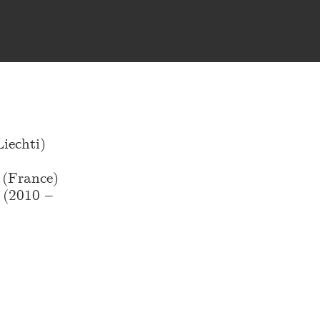
iechti)
(France)
(2010 –