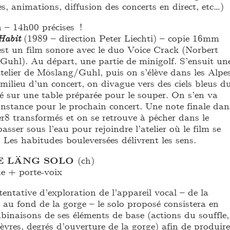
es, animations, diffusion des concerts en direct, etc…)
n – 14h00 précises !
Habit
(1989 – direction Peter Liechti) – copie 16mm
st un film sonore avec le duo Voice Crack (Norbert
uhl). Au départ, une partie de minigolf. S’ensuit un
atelier de Möslang/Guhl, puis on s’élève dans les Alpes
milieu d’un concert, on divague vers des ciels bleus d
é sur une table préparée pour le souper. On s’en va
onstance pour le prochain concert. Une note finale dan
r8 transformés et on se retrouve à pêcher dans le
asser sous l’eau pour rejoindre l’atelier où le film se
. Les habitudes bouleversées délivrent les sens.
E LÄNG SOLO
(ch)
ue + porte-voix
entative d’exploration de l’appareil vocal – de la
s au fond de la gorge – le solo proposé consistera en
binaisons de ses éléments de base (actions du souffle,
lèvres, degrés d’ouverture de la gorge) afin de produire