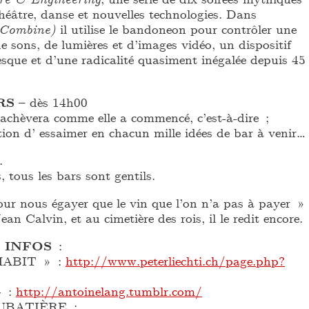
héâtre, danse et nouvelles technologies. Dans
 Combine)
il utilise le bandoneon pour contrôler une
 sons, de lumières et d’images vidéo, un dispositif
esque et d’une radicalité quasiment inégalée depuis 45
RS
– dès 14h00
’achèvera comme elle a commencé, c’est-à-dire ;
tion d’ essaimer en chacun mille idées de bar à venir…
.
 tous les bars sont gentils.
ur nous égayer que le vin que l’on n’a pas à payer »
Jean Calvin, et au cimetière des rois, il le redit encore
 INFOS
:
HABIT » :
http://www.peterliechti.ch/page.php?
 :
http://antoinelang.tumblr.com/
BATIÈRE :