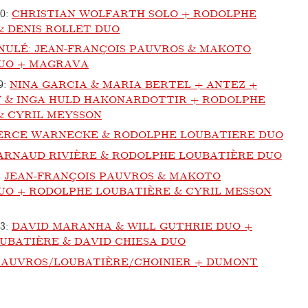
20
:
CHRISTIAN WOLFARTH SOLO + RODOLPHE
& DENIS ROLLET DUO
NULÉ: JEAN-FRANÇOIS PAUVROS & MAKOTO
UO + MAGRAVA
9
:
NINA GARCIA & MARIA BERTEL + ANTEZ +
 & INGA HULD HAKONARDOTTIR + RODOLPHE
& CYRIL MEYSSON
ERCE WARNECKE & RODOLPHE LOUBATIERE DUO
ARNAUD RIVIÈRE & RODOLPHE LOUBATIÈRE DUO
:
JEAN-FRANÇOIS PAUVROS & MAKOTO
O + RODOLPHE LOUBATIÈRE & CYRIL MESSON
13
:
DAVID MARANHA & WILL GUTHRIE DUO +
UBATIÈRE & DAVID CHIESA DUO
PAUVROS/LOUBATIÈRE/CHOINIER + DUMONT