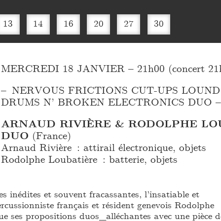
13
14
16
20
27
30
MERCREDI 18 JANVIER – 21h00 (concert 21h
– NERVOUS FRICTIONS CUT-UPS LOUND
DRUMS N’ BROKEN ELECTRONICS DUO –
ARNAUD RIVIÈRE & RODOLPHE LO
DUO
(France)
Arnaud Rivière : attirail électronique, objets
Rodolphe Loubatière : batterie, objets
s inédites et souvent fracassantes, l’insatiable et
rcussionniste français et résident genevois Rodolphe
ue ses propositions duos_alléchantes avec une pièce d