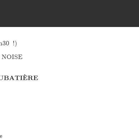
30 !)
 NOISE
UBATIÈRE
e