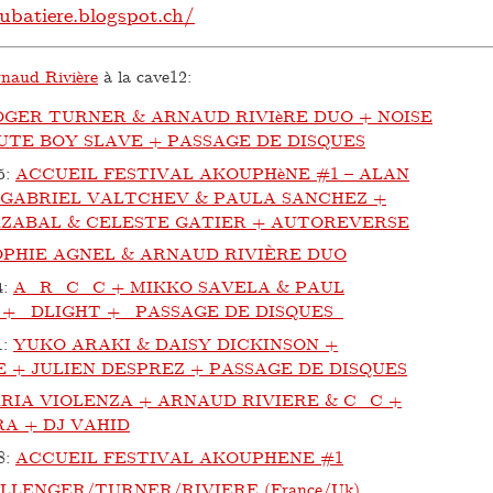
ubatiere.blogspot.ch/
naud Rivière
à la cave12:
OGER TURNER & ARNAUD RIVIèRE DUO + NOISE
UTE BOY SLAVE + PASSAGE DE DISQUES
5
:
ACCUEIL FESTIVAL AKOUPHèNE #1 – ALAN
 GABRIEL VALTCHEV & PAULA SANCHEZ +
ZABAL & CELESTE GATIER + AUTOREVERSE
OPHIE AGNEL & ARNAUD RIVIÈRE DUO
4
:
A_R_C_C + MIKKO SAVELA & PAUL
+ DLIGHT + PASSAGE DE DISQUES
1
:
YUKO ARAKI & DAISY DICKINSON +
+ JULIEN DESPREZ + PASSAGE DE DISQUES
RIA VIOLENZA + ARNAUD RIVIERE & C_C +
A + DJ VAHID
8
:
ACCUEIL FESTIVAL AKOUPHENE #1
LLENGER/TURNER/RIVIERE (France/Uk)