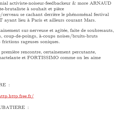
 génial activiste-noiseur-feedbackeur & more ARNAUD
-brutaliste à souhait et pièce
/cerveau se cachant derrière le phénoménal festival
ant lieu à Paris et ailleurs courant Mars.
ainement sur-nerveuse et agitée, faite de soubresauts,
s, coup-de-poings, à-coups noises/bruits-bruts
s frictions rageuses soniques.
 première rencontre, certainement percutante,
 martelante et FORTISSIMO comme on les aime
RE :
ttp.http.free.fr/
BATIERE :