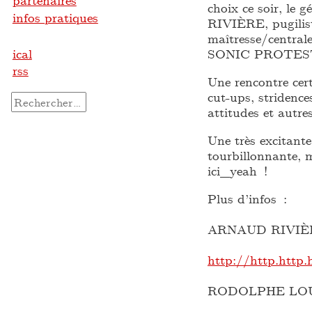
partenaires
choix ce soir, le
infos pratiques
RIVIÈRE, pugiliste
maîtresse/centrale
ical
SONIC PROTEST ay
rss
Une rencontre cert
cut-ups, stridence
Rechercher :
attitudes et autre
Une très excitante
tourbillonnante,
ici_yeah !
Plus d’infos :
ARNAUD RIVIÈ
http://http.http.h
RODOLPHE LOU