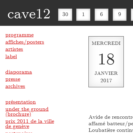
cave12
30
1
6
9
programme
affiches/posters
MERCREDI
artistes
18
label
diaporama
JANVIER
presse
2017
archives
présentation
under the ground
(brochure)
Avide de rencontre
prix 2011 de la ville
affamé batteur/pe
de genève
Loubatière contin