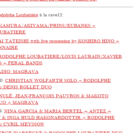
dolphe Loubatière
à la cave12:
KAMURA/AKIYAMA/PRINS/EUBANKS +
UBATIERE
I TATEISHI with live processing by KOSHIRO HINO +
NNAIRE
RODOLPHE LOUBATIERE/LOUIS LAURAIN/XAVIER
O + FERAL BANDS
ADIO: MAGRAVA
20
:
CHRISTIAN WOLFARTH SOLO + RODOLPHE
& DENIS ROLLET DUO
NULÉ: JEAN-FRANÇOIS PAUVROS & MAKOTO
UO + MAGRAVA
9
:
NINA GARCIA & MARIA BERTEL + ANTEZ +
 & INGA HULD HAKONARDOTTIR + RODOLPHE
& CYRIL MEYSSON
ERCE WARNECKE & RODOLPHE LOUBATIERE DUO