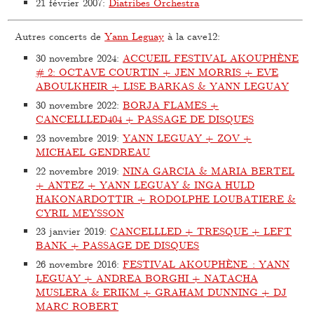
21 février 2007
:
Diatribes Orchestra
Autres concerts de
Yann Leguay
à la cave12:
30 novembre 2024
:
ACCUEIL FESTIVAL AKOUPHÈNE
# 2: OCTAVE COURTIN + JEN MORRIS + EVE
ABOULKHEIR + LISE BARKAS & YANN LEGUAY
30 novembre 2022
:
BORJA FLAMES +
CANCELLLED404 + PASSAGE DE DISQUES
23 novembre 2019
:
YANN LEGUAY + ZOV +
MICHAEL GENDREAU
22 novembre 2019
:
NINA GARCIA & MARIA BERTEL
+ ANTEZ + YANN LEGUAY & INGA HULD
HAKONARDOTTIR + RODOLPHE LOUBATIERE &
CYRIL MEYSSON
23 janvier 2019
:
CANCELLLED + TRESQUE + LEFT
BANK + PASSAGE DE DISQUES
26 novembre 2016
:
FESTIVAL AKOUPHÈNE : YANN
LEGUAY + ANDREA BORGHI + NATACHA
MUSLERA & ERIKM + GRAHAM DUNNING + DJ
MARC ROBERT