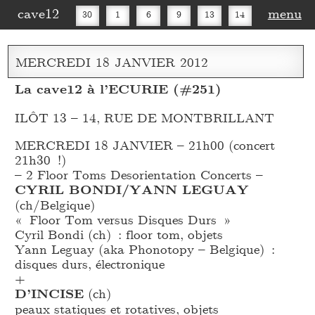
cave12
menu
30
1
6
9
13
14
16
20
27
30
MERCREDI
18
JANVIER
2012
La cave12 à l’ECURIE (#251)
ILÔT 13 – 14, RUE DE MONTBRILLANT
MERCREDI 18 JANVIER – 21h00 (concert
21h30 !)
– 2 Floor Toms Desorientation Concerts –
CYRIL BONDI/YANN LEGUAY
(ch/Belgique)
« Floor Tom versus Disques Durs »
Cyril Bondi (ch) : floor tom, objets
Yann Leguay (aka Phonotopy – Belgique) :
disques durs, électronique
+
D’INCISE
(ch)
peaux statiques et rotatives, objets