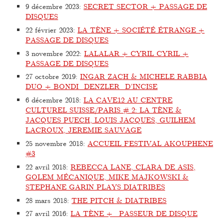
9 décembre 2023
:
SECRET SECTOR + PASSAGE DE
DISQUES
22 février 2023
:
LA TÈNE + SOCIÉTÉ ÉTRANGE +
PASSAGE DE DISQUES
3 novembre 2022
:
LALALAR + CYRIL CYRIL +
PASSAGE DE DISQUES
27 octobre 2019
:
INGAR ZACH & MICHELE RABBIA
DUO + BONDI_DENZLER_D’INCISE
6 décembre 2018
:
LA CAVE12 AU CENTRE
CULTUREL SUISSE/PARIS # 2: LA TÈNE &
JACQUES PUECH, LOUIS JACQUES, GUILHEM
LACROUX, JEREMIE SAUVAGE
25 novembre 2018
:
ACCUEIL FESTIVAL AKOUPHENE
#3
22 avril 2018
:
REBECCA LANE, CLARA DE ASIS,
GOLEM MÉCANIQUE, MIKE MAJKOWSKI &
STEPHANE GARIN PLAYS DIATRIBES
28 mars 2018
:
THE PITCH & DIATRIBES
27 avril 2016
:
LA TÈNE + PASSEUR DE DISQUE