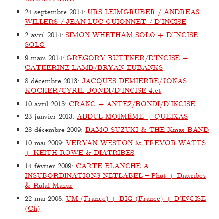
24 septembre 2014
:
URS LEIMGRUBER / ANDREAS
WILLERS / JEAN-LUC GUIONNET / D’INCISE
2 avril 2014
:
SIMON WHETHAM SOLO + D’INCISE
SOLO
9 mars 2014
:
GREGORY BÜTTNER/D’INCISE +
CATHERINE LAMB/BRYAN EUBANKS
8 décembre 2013
:
JACQUES DEMIERRE/JONAS
KOCHER/CYRIL BONDI/D’INCISE 4tet
10 avril 2013
:
CRANC + ANTEZ/BONDI/D’INCISE
23 janvier 2013
:
ABDUL MOIMÊME + QUEIXAS
28 décembre 2009
:
DAMO SUZUKI & THE Xmas BAND
10 mai 2009
:
VERYAN WESTON & TREVOR WATTS
+ KEITH ROWE & DIATRIBES
14 février 2009
:
CARTE BLANCHE A
INSUBORDINATIONS NETLABEL – Phat + Diatribes
& Rafal Mazur
22 mai 2008
:
UM (France) + BIG (France) + D’INCISE
(Ch)