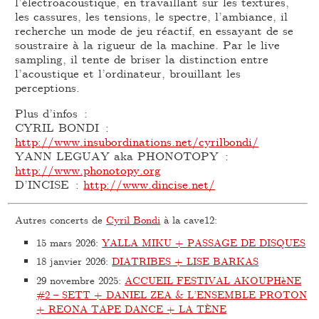
l’électroacoustique, en travaillant sur les textures,
les cassures, les tensions, le spectre, l’ambiance, il
recherche un mode de jeu réactif, en essayant de se
soustraire à la rigueur de la machine. Par le live
sampling, il tente de briser la distinction entre
l’acoustique et l’ordinateur, brouillant les
perceptions.
Plus d’infos :
CYRIL BONDI :
http://www.insubordinations.net/cyrilbondi/
YANN LEGUAY aka PHONOTOPY :
http://www.phonotopy.org
D’INCISE :
http://www.dincise.net/
Autres concerts de
Cyril Bondi
à la cave12:
15 mars 2026
:
YALLA MIKU + PASSAGE DE DISQUES
18 janvier 2026
:
DIATRIBES + LISE BARKAS
29 novembre 2025
:
ACCUEIL FESTIVAL AKOUPHèNE
#2 – SETT + DANIEL ZEA & L’ENSEMBLE PROTON
+ REONA TAPE DANCE + LA TÈNE