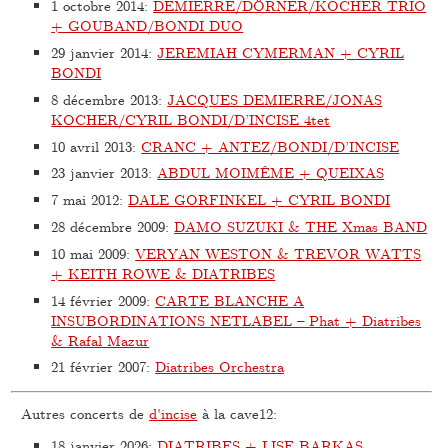
1 octobre 2014
:
DEMIERRE/DÖRNER/KOCHER TRIO
+ GOUBAND/BONDI DUO
29 janvier 2014
:
JEREMIAH CYMERMAN + CYRIL
BONDI
8 décembre 2013
:
JACQUES DEMIERRE/JONAS
KOCHER/CYRIL BONDI/D’INCISE 4tet
10 avril 2013
:
CRANC + ANTEZ/BONDI/D’INCISE
23 janvier 2013
:
ABDUL MOIMÊME + QUEIXAS
7 mai 2012
:
DALE GORFINKEL + CYRIL BONDI
28 décembre 2009
:
DAMO SUZUKI & THE Xmas BAND
10 mai 2009
:
VERYAN WESTON & TREVOR WATTS
+ KEITH ROWE & DIATRIBES
14 février 2009
:
CARTE BLANCHE A
INSUBORDINATIONS NETLABEL – Phat + Diatribes
& Rafal Mazur
21 février 2007
:
Diatribes Orchestra
Autres concerts de
d'incise
à la cave12:
18 janvier 2026
:
DIATRIBES + LISE BARKAS