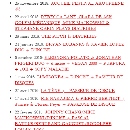
25 novembre 2018
:
ACCUEIL FESTIVAL AKOUPHENE
#3
22 avril 2018
:
REBECCA LANE, CLARA DE ASIS,
GOLEM MÉCANIQUE, MIKE MAJKOWSKI &
STEPHANE GARIN PLAYS DIATRIBES
28 mars 2018
:
THE PITCH & DIATRIBES
24 janvier 2018
:
BRYAN EUBANKS & XAVIER LOPEZ
DUO + D’INCISE
6 octobre 2016
:
ELEONORA POLATO & JONATHAN
FRIGERI DUO + d’incise + VEGAN 2000 + PURPURA
+ zOH + SOFY MALADIE
1 mai 2016
:
LUMISOKEA + D’INCISE + PASSEUR DE
DISQUES
27 avril 2016
:
LA TÈNE + PASSEUR DE DISQUE
17 avril 2016
:
RIE NAKAJIMA & PIERRE BERTHET +
d’incise & Florian Feyer + PASSEUSE DE DISQUE
22 février 2015
:
JOHNNY CHANG/MIKE
MAIJKOWSKI/D’INCISE + PASCAL
BATTUS/BERTRAND GAUGUET/RODOLPHE
LOUBATIERE