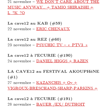
21 novembre
–
WE DON’T CARE ABOUT THE
MUSIC ANYWAY… + TAMIO SHIRAISHI +
L ?K ?O
La cave12 au KAB (#59)
22 novembre
–
ERIC CHENAUX
La cave12 au REZ (#60)
23 novembre
–
PSYCHIC TV – « PTV3 »
La cave12 à l’ECURIE (#190)
24 novembre
–
DANIEL HIGGS + RAZEN
LA CAVE12 au FESTIVAL AKOUPHèNE
(#1)
27 novembre
–
KAZANCHIS + Oy +
VIGROUX-BRESCHAND-SHARP-PARKINS +
La cave12 à l’ECURIE (#191)
28 novembre
–
BAUER /EX/ DUTHOIT