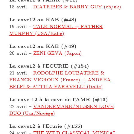
18 avril
–
DIATRIBES & BARRY GUY (ch/uk)
La cave12 au KAB (#48)
19 avril
–
TALK NORMAL + FATHER
MURPHY (USA/Italie)
La cave12 au KAB (#49)
20 avril
–
ZENI GEVA (Japon)
La cave12 à l’ECURIE (#154)
21 avril
–
RODOLPHE LOUBATIèRE &
FRANCK VIGROUX (France) + ANDREA
BELFI & ATTILA FARAVELLI (Italie)
La cave 12 à la cave de l’AMR (#13)
22 avril
–
VANDERMARK/NILSSEN-LOVE
DUO (Usa/Novège)
La cave12 à l’Ecurie (#155)
24 avril
–
THE WILD CLASSICAL MUSICAL