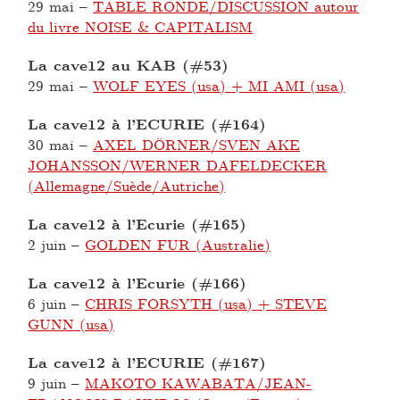
29 mai
–
TABLE RONDE/DISCUSSION autour
du livre NOISE & CAPITALISM
La cave12 au KAB (#53)
29 mai
–
WOLF EYES (usa) + MI AMI (usa)
La cave12 à l’ECURIE (#164)
30 mai
–
AXEL DÖRNER/SVEN AKE
JOHANSSON/WERNER DAFELDECKER
(Allemagne/Suède/Autriche)
La cave12 à l’Ecurie (#165)
2 juin
–
GOLDEN FUR (Australie)
La cave12 à l’Ecurie (#166)
6 juin
–
CHRIS FORSYTH (usa) + STEVE
GUNN (usa)
La cave12 à l’ECURIE (#167)
9 juin
–
MAKOTO KAWABATA/JEAN-