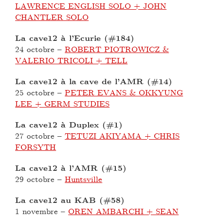
LAWRENCE ENGLISH SOLO + JOHN
CHANTLER SOLO
La cave12 à l’Ecurie (#184)
24 octobre
–
ROBERT PIOTROWICZ &
VALERIO TRICOLI + TELL
La cave12 à la cave de l’AMR (#14)
25 octobre
–
PETER EVANS & OKKYUNG
LEE + GERM STUDIES
La cave12 à Duplex (#1)
27 octobre
–
TETUZI AKIYAMA + CHRIS
FORSYTH
La cave12 à l’AMR (#15)
29 octobre
–
Huntsville
La cave12 au KAB (#58)
1 novembre
–
OREN AMBARCHI + SEAN