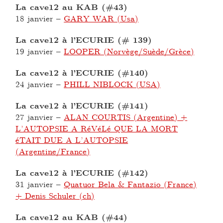
La cave12 au KAB (#43)
18 janvier
–
GARY WAR (Usa)
La cave12 à l’ECURIE (# 139)
19 janvier
–
LOOPER (Norvège/Suède/Grèce)
La cave12 à l’ECURIE (#140)
24 janvier
–
PHILL NIBLOCK (USA)
La cave12 à l’ECURIE (#141)
27 janvier
–
ALAN COURTIS (Argentine) +
L’AUTOPSIE A RéVéLé QUE LA MORT
éTAIT DUE A L’AUTOPSIE
(Argentine/France)
La cave12 à l’ECURIE (#142)
31 janvier
–
Quatuor Bela & Fantazio (France)
+ Denis Schuler (ch)
La cave12 au KAB (#44)