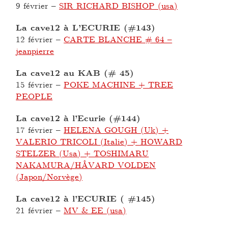
9 février
–
SIR RICHARD BISHOP (usa)
La cave12 à L’ECURIE (#143)
12 février
–
CARTE BLANCHE # 64 –
jeanpierre
La cave12 au KAB (# 45)
15 février
–
POKE MACHINE + TREE
PEOPLE
La cave12 à l’Ecurie (#144)
17 février
–
HELENA GOUGH (Uk) +
VALERIO TRICOLI (Italie) + HOWARD
STELZER (Usa) + TOSHIMARU
NAKAMURA/HÅVARD VOLDEN
(Japon/Norvège)
La cave12 à l’ECURIE ( #145)
21 février
–
MV & EE (usa)