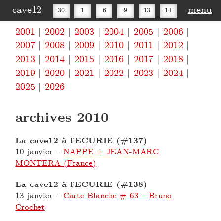
cave12
menu
30
1
6
9
13
14
2001
2002
2003
2004
2005
2006
16
20
27
30
2007
2008
2009
2010
2011
2012
2013
2014
2015
2016
2017
2018
2019
2020
2021
2022
2023
2024
2025
2026
archives 2010
La cave12 à l’ECURIE (#137)
10 janvier
–
NAPPE + JEAN-MARC
MONTERA (France)
La cave12 à l’ECURIE (#138)
13 janvier
–
Carte Blanche # 63 – Bruno
Crochet