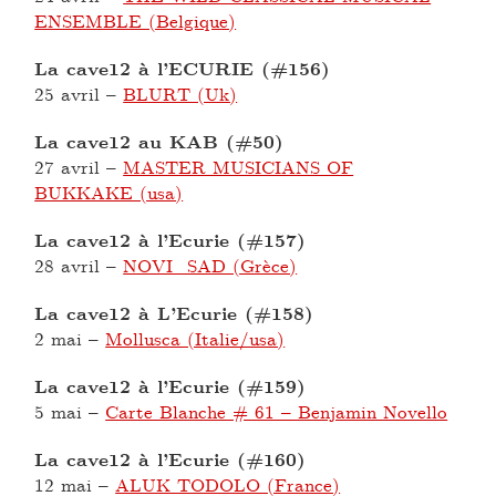
ENSEMBLE (Belgique)
La cave12 à l’ECURIE (#156)
25 avril
–
BLURT (Uk)
La cave12 au KAB (#50)
27 avril
–
MASTER MUSICIANS OF
BUKKAKE (usa)
La cave12 à l’Ecurie (#157)
28 avril
–
NOVI_SAD (Grèce)
La cave12 à L’Ecurie (#158)
2 mai
–
Mollusca (Italie/usa)
La cave12 à l’Ecurie (#159)
5 mai
–
Carte Blanche # 61 – Benjamin Novello
La cave12 à l’Ecurie (#160)
12 mai
–
ALUK TODOLO (France)