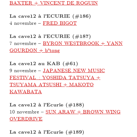
BAXTER + VINCENT DE ROGUIN
La cave12 à l’ECURIE (#186)
4 novembre
–
FRED BIGOT
La cave12 à l’ECURIE (#187)
7 novembre
–
BYRON WESTBROOK + YANN
GOURDON + b°tong
La cave12 au KAB (#61)
9 novembre
–
JAPANESE NEW MUSIC
FESTIVAL : YOSHIDA TATSUYA +
TSUYAMA ATSUSHI + MAKOTO
KAWABATA
La cave12 à l’Ecurie (#188)
10 novembre
–
SUN ARAW + BROWN WING
OVERDRIVE
La cave12 à l’Ecurie (#189)