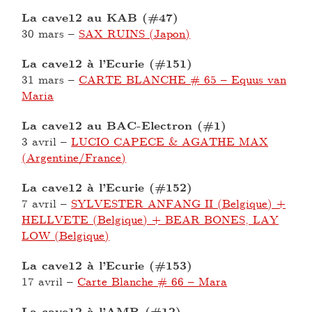
La cave12 au KAB (#47)
30 mars
–
SAX RUINS (Japon)
La cave12 à l’Ecurie (#151)
31 mars
–
CARTE BLANCHE # 65 – Equus van
Maria
La cave12 au BAC-Electron (#1)
3 avril
–
LUCIO CAPECE & AGATHE MAX
(Argentine/France)
La cave12 à l’Ecurie (#152)
7 avril
–
SYLVESTER ANFANG II (Belgique) +
HELLVETE (Belgique) + BEAR BONES, LAY
LOW (Belgique)
La cave12 à l’Ecurie (#153)
17 avril
–
Carte Blanche # 66 – Mara
La cave12 à l’AMR (#12)