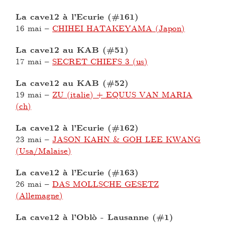
La cave12 à l’Ecurie (#161)
16 mai
–
CHIHEI HATAKEYAMA (Japon)
La cave12 au KAB (#51)
17 mai
–
SECRET CHIEFS 3 (us)
La cave12 au KAB (#52)
19 mai
–
ZU (italie) + EQUUS VAN MARIA
(ch)
La cave12 à l’Ecurie (#162)
23 mai
–
JASON KAHN & GOH LEE KWANG
(Usa/Malaise)
La cave12 à l’Ecurie (#163)
26 mai
–
DAS MOLLSCHE GESETZ
(Allemagne)
La cave12 à l’Oblò - Lausanne (#1)