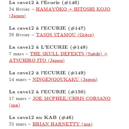
La cave12 à l’Ecurie (#146)
24 février
–
HAMAYÔKO + HITOSHI KOJO
(Japon)
La cave12 à l’ECURIE (#147)
28 février
–
TASOS STAMOU (Grèce)
La cave12 à L’ECURIE (#148)
7 mars
–
THE SKULL DEFEKTS (Suède) +
ATSUHIRO ITO (Japon)
La cave12 à l’ECURIE (#149)
14 mars
–
NINGENGOUKAKU (Japon)
La cave12 à l’ECURIE (#150)
17 mars
–
JOE MCPHEE/CHRIS CORSANO
(usa)
La cave12 au KAB (#46)
25 mars
–
BRIAN HARNETTY (usa)