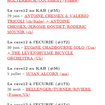
HOLTERBACH/COUSSIRAT (France)
La cave12 au KAB (#55)
29 juin
–
ANTOINE CHESSEX & VALERIO
TRICOLI (ch/Italie) + ANTOINE
CHESSEX/JEROME DOUDET/RODERIC
MOUNIR (ch)
La cave12 à l’ECURIE (#172)
30 juin
–
EUGèNE CHADBOURNE SOLO (Usa)
+ THE LEVENSHULME BICYCLE
ORCHESTRA (Uk)
La cave12 au KAB (#56)
5 juillet
–
SUSAN ALCORN (usa)
La cave12 à l’ECURIE (#173)
26 août
–
BELLENGER/TURNER/RIVIERE
(France/Uk)
La cave12 à l’ECURIE (#174)