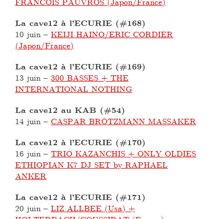
FRANCOIS PAUVROS (Japon/France)
La cave12 à l’ECURIE (#168)
10 juin
–
KEIJI HAINO/ERIC CORDIER
(Japon/France)
La cave12 à l’ECURIE (#169)
13 juin
–
300 BASSES + THE
INTERNATIONAL NOTHING
La cave12 au KAB (#54)
14 juin
–
CASPAR BRÖTZMANN MASSAKER
La cave12 à l’ECURIE (#170)
16 juin
–
TRIO KAZANCHIS + ONLY OLDIES
ETHIOPIAN K7 DJ SET by RAPHAEL
ANKER
La cave12 à l’ECURIE (#171)
20 juin
–
LIZ ALLBEE (Usa) +