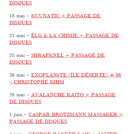
DISQUES
18 mai
–
KUUNATIC + PASSAGE DE
DISQUES
21 mai
–
ÈLG & LA CHIMIE + PASSAGE DE
DISQUES
25 mai
–
SHRAPKNEL + PASSAGE DE
DISQUES
26 mai
–
EXOPLANèTE (ÎLE DÉSERTE) # 86
– CHRISTOPHE KIHM
28 mai
–
AVALANCHE KAITO + PASSAGE
DE DISQUES
1 juin
–
CASPAR BROTZMANN MASSAKER +
PASSAGE DE DISQUES
4 juin
–
GEORGE RAYNER-LAW + JAVIER