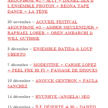
AKOUPHèNE #2 – SETT + DANIEL ZEA &
L’ENSEMBLE PROTON + REONA TAPE
DANCE + LA TÈNE
30 novembre
–
ACCUEIL FESTIVAL
AKOUPHèNE #3 – AMBER MEULENIZJER +
RAPHAEL LOHER + OREN AMBARCHI &
WILL GUTHRIE
3 décembre
–
ENSEMBLE BATIDA & LOUP
UBERTO
7 décembre
–
MODESTINE + CARME LOPEZ
+ FEEL FRE HI FI + PASSAGE DE DISQUES
10 décembre
–
ANOUCK GENTHON + PAULA
SANCHEZ
14 décembre
–
HYUNHYE (ANGELA) SEO
15 décembre
–
ÎLE DÉSERTE # 90 – DAWED