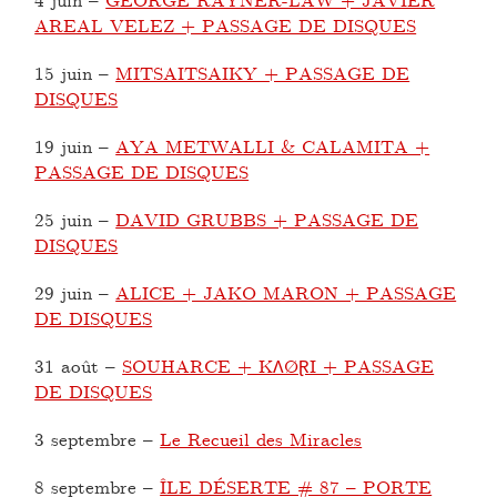
AREAL VELEZ + PASSAGE DE DISQUES
15 juin
–
MITSAITSAIKY + PASSAGE DE
DISQUES
19 juin
–
AYA METWALLI & CALAMITA +
PASSAGE DE DISQUES
25 juin
–
DAVID GRUBBS + PASSAGE DE
DISQUES
29 juin
–
ALICE + JAKO MARON + PASSAGE
DE DISQUES
31 août
–
SOUHARCE + KΛØⱤI + PASSAGE
DE DISQUES
3 septembre
–
Le Recueil des Miracles
8 septembre
–
ÎLE DÉSERTE # 87 – PORTE