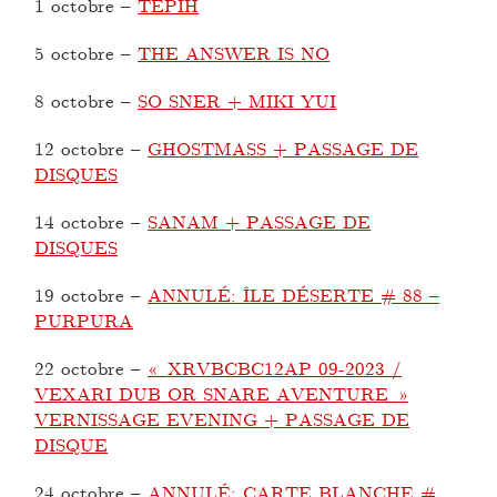
1 octobre
–
TEPIH
5 octobre
–
THE ANSWER IS NO
8 octobre
–
SO SNER + MIKI YUI
12 octobre
–
GHOSTMASS + PASSAGE DE
DISQUES
14 octobre
–
SANAM + PASSAGE DE
DISQUES
19 octobre
–
ANNULÉ: ÎLE DÉSERTE # 88 –
PURPURA
22 octobre
–
« XRVBCBC12AP 09-2023 /
VEXARI DUB OR SNARE AVENTURE »
VERNISSAGE EVENING + PASSAGE DE
DISQUE
24 octobre
–
ANNULÉ: CARTE BLANCHE #