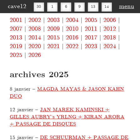
cave12
menu
30
1
6
9
13
14
2001
2002
2003
2004
2005
2006
16
20
27
30
2007
2008
2009
2010
2011
2012
2013
2014
2015
2016
2017
2018
2019
2020
2021
2022
2023
2024
2025
2026
archives 2025
8 janvier
–
MAGDA MAYAS & JASON KAHN
DUO
12 janvier
–
JAN MAREK KAMINSKI +
GILLES AUBRY’s YRLNG + KIRAN ARORA
+ PASSAGE DE DISQUES
15 janvier
–
DE SCHUURMAN + PASSAGE DE