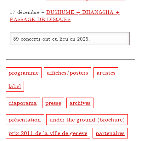
17 décembre
–
DUSHUME + DHANGSHA +
PASSAGE DE DISQUES
89 concerts ont eu lieu en 2025.
programme
affiches/posters
artistes
label
diaporama
presse
archives
présentation
under the ground (brochure)
prix 2011 de la ville de genève
partenaires