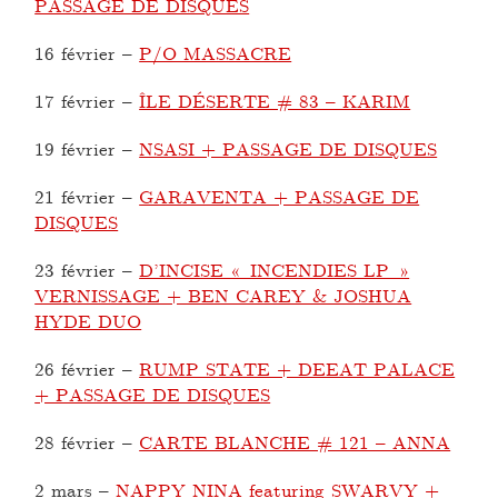
PASSAGE DE DISQUES
16 février
–
P/O MASSACRE
17 février
–
ÎLE DÉSERTE # 83 – KARIM
19 février
–
NSASI + PASSAGE DE DISQUES
21 février
–
GARAVENTA + PASSAGE DE
DISQUES
23 février
–
D’INCISE « INCENDIES LP »
VERNISSAGE + BEN CAREY & JOSHUA
HYDE DUO
26 février
–
RUMP STATE + DEEAT PALACE
+ PASSAGE DE DISQUES
28 février
–
CARTE BLANCHE # 121 – ANNA
2 mars
–
NAPPY NINA featuring SWARVY +