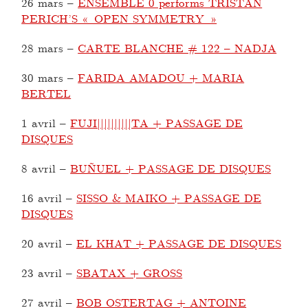
26 mars
–
ENSEMBLE 0 performs TRISTAN
PERICH’S « OPEN SYMMETRY »
28 mars
–
CARTE BLANCHE # 122 – NADJA
30 mars
–
FARIDA AMADOU + MARIA
BERTEL
1 avril
–
FUJI||||||||||TA + PASSAGE DE
DISQUES
8 avril
–
BUÑUEL + PASSAGE DE DISQUES
16 avril
–
SISSO & MAIKO + PASSAGE DE
DISQUES
20 avril
–
EL KHAT + PASSAGE DE DISQUES
23 avril
–
SBATAX + GROSS
27 avril
–
BOB OSTERTAG + ANTOINE