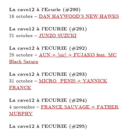
La cave12 à l’Ecurie (#290)
16 octobre
–
DAN HAYWOOD’S NEW HAWKS
La cave12 à l’ECURIE (#291)
21 octobre
–
JUNZO SUZUKI
La cave12 à l’ECURIE (#292)
28 octobre
–
AUN + [sic] + FUJAKO feat. MC
Black Saturn
La cave12 à l’ECURIE (#293)
31 octobre
–
MICRO_PENIS + YANNICK
FRANCK
La cave12 à l’ECURIE (#294)
4 novembre
–
FRANCE SAUVAGE + FATHER
MURPHY
La cave12 à l’ECURIE (#295)