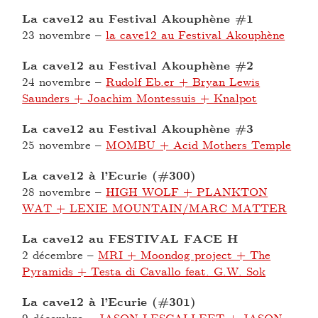
La cave12 au Festival Akouphène #1
23 novembre
–
la cave12 au Festival Akouphène
La cave12 au Festival Akouphène #2
24 novembre
–
Rudolf Eb.er + Bryan Lewis
Saunders + Joachim Montessuis + Knalpot
La cave12 au Festival Akouphène #3
25 novembre
–
MOMBU + Acid Mothers Temple
La cave12 à l’Ecurie (#300)
28 novembre
–
HIGH WOLF + PLANKTON
WAT + LEXIE MOUNTAIN/MARC MATTER
La cave12 au FESTIVAL FACE H
2 décembre
–
MRI + Moondog project + The
Pyramids + Testa di Cavallo feat. G.W. Sok
La cave12 à l’Ecurie (#301)
9 décembre
–
JASON LESCALLEET + JASON