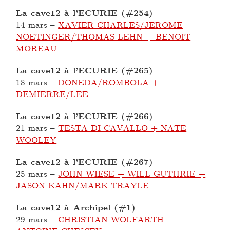
La cave12 à l’ECURIE (#254)
14 mars
–
XAVIER CHARLES/JEROME
NOETINGER/THOMAS LEHN + BENOIT
MOREAU
La cave12 à l’ECURIE (#265)
18 mars
–
DONEDA/ROMBOLA +
DEMIERRE/LEE
La cave12 à l’ECURIE (#266)
21 mars
–
TESTA DI CAVALLO + NATE
WOOLEY
La cave12 à l’ECURIE (#267)
25 mars
–
JOHN WIESE + WILL GUTHRIE +
JASON KAHN/MARK TRAYLE
La cave12 à Archipel (#1)
29 mars
–
CHRISTIAN WOLFARTH +