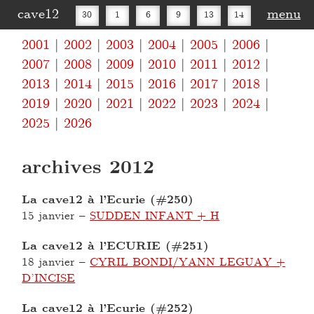
cave12
menu
30
1
6
9
13
14
2001
2002
2003
2004
2005
2006
16
20
27
30
2007
2008
2009
2010
2011
2012
2013
2014
2015
2016
2017
2018
2019
2020
2021
2022
2023
2024
2025
2026
archives 2012
La cave12 à l’Ecurie (#250)
15 janvier
–
SUDDEN INFANT + H
La cave12 à l’ECURIE (#251)
18 janvier
–
CYRIL BONDI/YANN LEGUAY +
D’INCISE
La cave12 à l’Ecurie (#252)