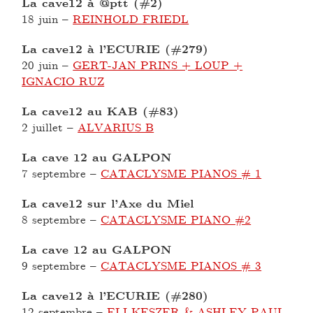
La cave12 à @ptt (#2)
18 juin
–
REINHOLD FRIEDL
La cave12 à l’ECURIE (#279)
20 juin
–
GERT-JAN PRINS + LOUP +
IGNACIO RUZ
La cave12 au KAB (#83)
2 juillet
–
ALVARIUS B
La cave 12 au GALPON
7 septembre
–
CATACLYSME PIANOS # 1
La cave12 sur l’Axe du Miel
8 septembre
–
CATACLYSME PIANO #2
La cave 12 au GALPON
9 septembre
–
CATACLYSME PIANOS # 3
La cave12 à l’ECURIE (#280)
12 septembre
–
ELI KESZER & ASHLEY PAUL