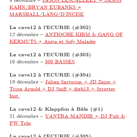
KAHN/BRYAN EUBANKS +
MARSHALL/LÄNG/D’INCISE
La cave12 à l’ECURIE (#302)
12 décembre
–
ANTIOCHE KIRM & GANG OF
KERMUTS + Anita et Sofy Maladie
La cave12 à l’ECURIE (#303)
16 décembre
–
300 BASSES
La cave12 à l’ECURIE (#304)
19 décembre
–
Julian Sartorius + JD Zazie +
Trixa Arnold + DJ Sniff + dieb13 + Strotter
Inst.
La cave12 & Klappfon à Bâle (#1)
21 décembre
–
YANTRA MANDIR + DJ Pult &
PW Tobi
La cave12 à l’ECURIE (#305)