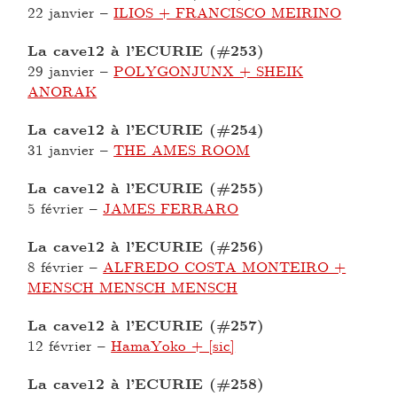
22 janvier
–
ILIOS + FRANCISCO MEIRINO
La cave12 à l’ECURIE (#253)
29 janvier
–
POLYGONJUNX + SHEIK
ANORAK
La cave12 à l’ECURIE (#254)
31 janvier
–
THE AMES ROOM
La cave12 à l’ECURIE (#255)
5 février
–
JAMES FERRARO
La cave12 à l’ECURIE (#256)
8 février
–
ALFREDO COSTA MONTEIRO +
MENSCH MENSCH MENSCH
La cave12 à l’ECURIE (#257)
12 février
–
HamaYoko + [sic]
La cave12 à l’ECURIE (#258)