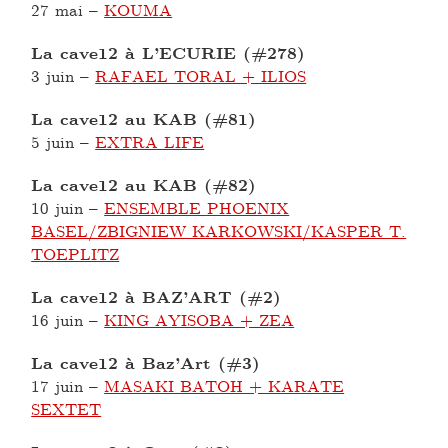
27 mai
–
KOUMA
La cave12 à L’ECURIE (#278)
3 juin
–
RAFAEL TORAL + ILIOS
La cave12 au KAB (#81)
5 juin
–
EXTRA LIFE
La cave12 au KAB (#82)
10 juin
–
ENSEMBLE PHOENIX
BASEL/ZBIGNIEW KARKOWSKI/KASPER T.
TOEPLITZ
La cave12 à BAZ’ART (#2)
16 juin
–
KING AYISOBA + ZEA
La cave12 à Baz’Art (#3)
17 juin
–
MASAKI BATOH + KARATE
SEXTET