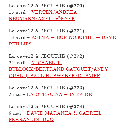
La cave12 à l’ECURIE (#270)
15 avril
–
VERTEX/ANDREA
NEUMANN/AXEL DÖRNER
La cave12 à l’ECURIE (#271)
18 avril
–
ASTMA + BORINOSOPHIL + DAVE
PHILLIPS
La cave12 à l’ECURIE (#272)
22 avril
–
MICHAEL T.
BULLOCK/BERTRAND GAUGUET/ANDY
GUHL + PAUL HUBWEBER/DJ SNIFF
La cave12 à l’ECURIE (#273)
2 mai
–
LA OTRACINA + IN ZAÏRE
La cave12 à l’ECURIE (#274)
6 mai
–
DAVID MARANHA & GABRIEL
FERRANDINI DUO