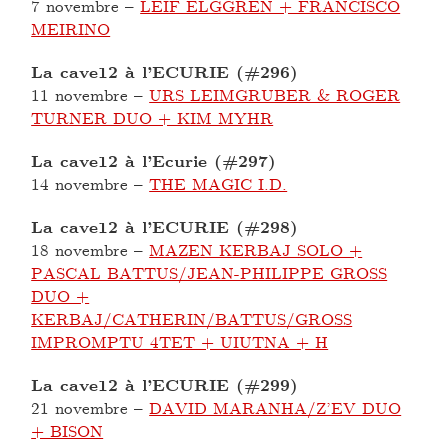
7 novembre
–
LEIF ELGGREN + FRANCISCO
MEIRINO
La cave12 à l’ECURIE (#296)
11 novembre
–
URS LEIMGRUBER & ROGER
TURNER DUO + KIM MYHR
La cave12 à l’Ecurie (#297)
14 novembre
–
THE MAGIC I.D.
La cave12 à l’ECURIE (#298)
18 novembre
–
MAZEN KERBAJ SOLO +
PASCAL BATTUS/JEAN-PHILIPPE GROSS
DUO +
KERBAJ/CATHERIN/BATTUS/GROSS
IMPROMPTU 4TET + UIUTNA + H
La cave12 à l’ECURIE (#299)
21 novembre
–
DAVID MARANHA/Z’EV DUO
+ BISON