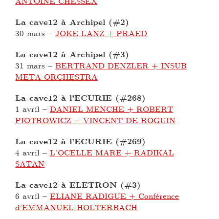
ANTOINE CHESSEX
La cave12 à Archipel (#2)
30 mars
–
JOKE LANZ + PRAED
La cave12 à Archipel (#3)
31 mars
–
BERTRAND DENZLER + INSUB
META ORCHESTRA
La cave12 à l’ECURIE (#268)
1 avril
–
DANIEL MENCHE + ROBERT
PIOTROWICZ + VINCENT DE ROGUIN
La cave12 à l’ECURIE (#269)
4 avril
–
L’OCELLE MARE + RADIKAL
SATAN
La cave12 à ELETRON (#3)
6 avril
–
ELIANE RADIGUE + Conférence
d’EMMANUEL HOLTERBACH