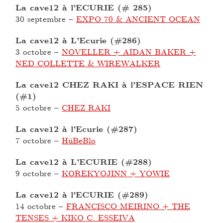
La cave12 à l’ECURIE (# 285)
30 septembre
–
EXPO 70 & ANCIENT OCEAN
La cave12 à L’Ecurie (#286)
3 octobre
–
NOVELLER + AIDAN BAKER +
NED COLLETTE & WIREWALKER
La cave12 CHEZ RAKI à l’ESPACE RIEN
(#1)
5 octobre
–
CHEZ RAKI
La cave12 à l’Ecurie (#287)
7 octobre
–
HüBeBlo
La cave12 à L’ECURIE (#288)
9 octobre
–
KOREKYOJINN + YOWIE
La cave12 à l’ECURIE (#289)
14 octobre
–
FRANCISCO MEIRINO + THE
TENSES + KIKO C. ESSEIVA