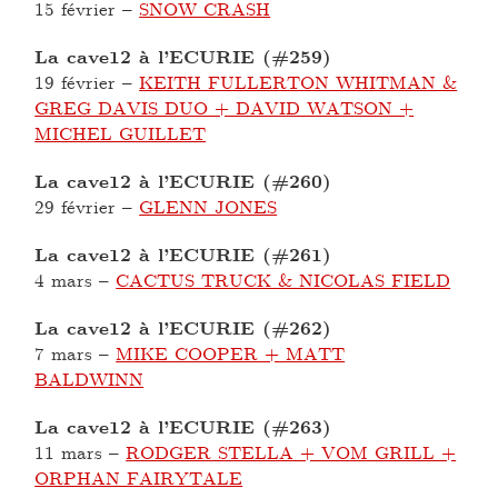
15 février
–
SNOW CRASH
La cave12 à l’ECURIE (#259)
19 février
–
KEITH FULLERTON WHITMAN &
GREG DAVIS DUO + DAVID WATSON +
MICHEL GUILLET
La cave12 à l’ECURIE (#260)
29 février
–
GLENN JONES
La cave12 à l’ECURIE (#261)
4 mars
–
CACTUS TRUCK & NICOLAS FIELD
La cave12 à l’ECURIE (#262)
7 mars
–
MIKE COOPER + MATT
BALDWINN
La cave12 à l’ECURIE (#263)
11 mars
–
RODGER STELLA + VOM GRILL +
ORPHAN FAIRYTALE