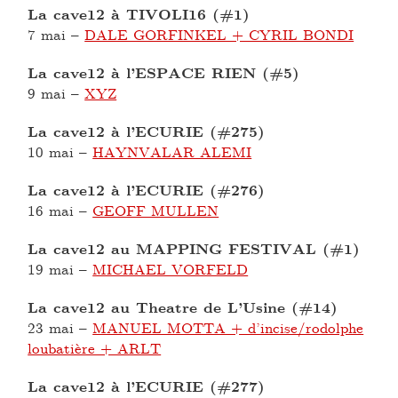
La cave12 à TIVOLI16 (#1)
7 mai
–
DALE GORFINKEL + CYRIL BONDI
La cave12 à l’ESPACE RIEN (#5)
9 mai
–
XYZ
La cave12 à l’ECURIE (#275)
10 mai
–
HAYNVALAR ALEMI
La cave12 à l’ECURIE (#276)
16 mai
–
GEOFF MULLEN
La cave12 au MAPPING FESTIVAL (#1)
19 mai
–
MICHAEL VORFELD
La cave12 au Theatre de L’Usine (#14)
23 mai
–
MANUEL MOTTA + d’incise/rodolphe
loubatière + ARLT
La cave12 à l’ECURIE (#277)