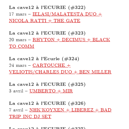
La cave12 à l’ECURIE (#322)
17 mars
–
IELASI/MALATESTA DUO +
NICOLA RATTI + THE GATE
La cave12 à l’ECURIE (#323)
20 mars
–
RHYTON + DECIMUS + BLACK
TO COMM
La cave12 à l’Ecurie (#324)
24 mars
–
CARTOUCHE +
VELIOTIS/CHARLES DUO + BEN MILLER
La cave12 à l’ECURIE (#325)
3 avril
–
UMBERTO + MIR
La cave12 à l’ECURIE (#326)
7 avril
–
NHK’KOYXEN + LIBEREZ + BAD
TRIP INC DJ SET
La cave12 à l’ECURIE (#327)