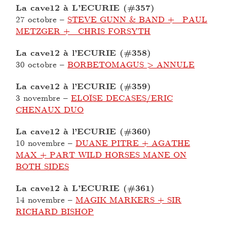
La cave12 à L’ECURIE (#357)
27 octobre
–
STEVE GUNN & BAND + PAUL
METZGER + CHRIS FORSYTH
La cave12 à l’ECURIE (#358)
30 octobre
–
BORBETOMAGUS > ANNULE
La cave12 à l’ECURIE (#359)
3 novembre
–
ELOÏSE DECASES/ERIC
CHENAUX DUO
La cave12 à l’ECURIE (#360)
10 novembre
–
DUANE PITRE + AGATHE
MAX + PART WILD HORSES MANE ON
BOTH SIDES
La cave12 à L’ECURIE (#361)
14 novembre
–
MAGIK MARKERS + SIR
RICHARD BISHOP