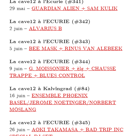
La cave12 à l’Ecurie (#341)
29 mai
–
GUARDIAN ALIEN + SAM KULIK
La cave12 à l’ECURIE (#342)
2 juin
–
ALVARIUS B
La cave12 à l’ECURIE (#343)
5 juin
–
BEE MASK + RINUS VAN ALEBEEK
La cave12 à l’ECURIE (#344)
9 juin
–
G. MOISSONIER + èlg + CHAUSSE
TRAPPE + BLUES CONTROL
La cave12 à Kalvingrad (#84)
16 juin
–
ENSEMBLE PHOENIX
BASEL/JEROME NOETINGER/NORBERT
MÖSLANG
La cave12 à l’ECURIE (#345)
26 juin
–
AOKI TAKAMASA + BAD TRIP INC