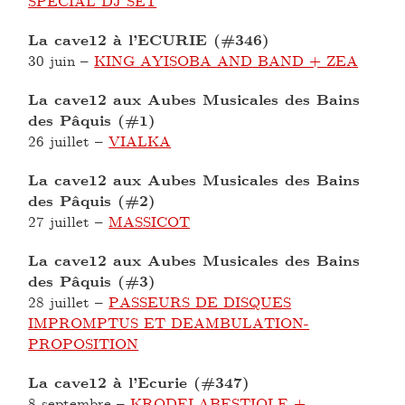
SPECIAL DJ SET
La cave12 à l’ECURIE (#346)
30 juin
–
KING AYISOBA AND BAND + ZEA
La cave12 aux Aubes Musicales des Bains
des Pâquis (#1)
26 juillet
–
VIALKA
La cave12 aux Aubes Musicales des Bains
des Pâquis (#2)
27 juillet
–
MASSICOT
La cave12 aux Aubes Musicales des Bains
des Pâquis (#3)
28 juillet
–
PASSEURS DE DISQUES
IMPROMPTUS ET DEAMBULATION-
PROPOSITION
La cave12 à l’Ecurie (#347)
8 septembre
–
KRODELABESTIOLE +