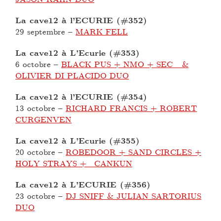
La cave12 à l’ECURIE (#352)
29 septembre
–
MARK FELL
La cave12 à L’Ecurie (#353)
6 octobre
–
BLACK PUS + NMO + SEC_ &
OLIVIER DI PLACIDO DUO
La cave12 à l’ECURIE (#354)
13 octobre
–
RICHARD FRANCIS + ROBERT
CURGENVEN
La cave12 à L’Ecurie (#355)
20 octobre
–
ROBEDOOR + SAND CIRCLES +
HOLY STRAYS + CANKUN
La cave12 à L’ECURIE (#356)
23 octobre
–
DJ SNIFF & JULIAN SARTORIUS
DUO