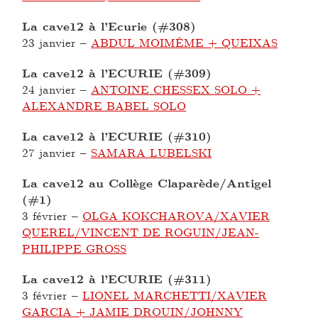
La cave12 à l’Ecurie (#308)
23 janvier
–
ABDUL MOIMÊME + QUEIXAS
La cave12 à l’ECURIE (#309)
24 janvier
–
ANTOINE CHESSEX SOLO +
ALEXANDRE BABEL SOLO
La cave12 à l’ECURIE (#310)
27 janvier
–
SAMARA LUBELSKI
La cave12 au Collège Claparède/Antigel
(#1)
3 février
–
OLGA KOKCHAROVA/XAVIER
QUEREL/VINCENT DE ROGUIN/JEAN-
PHILIPPE GROSS
La cave12 à l’ECURIE (#311)
3 février
–
LIONEL MARCHETTI/XAVIER
GARCIA + JAMIE DROUIN/JOHNNY