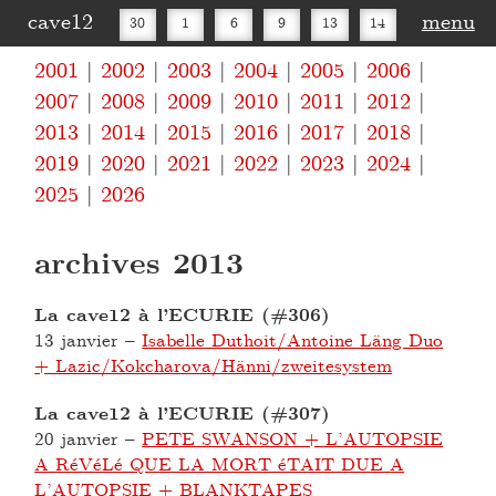
cave12
menu
30
1
6
9
13
14
2001
2002
2003
2004
2005
2006
16
20
27
30
2007
2008
2009
2010
2011
2012
2013
2014
2015
2016
2017
2018
2019
2020
2021
2022
2023
2024
2025
2026
archives 2013
La cave12 à l’ECURIE (#306)
13 janvier
–
Isabelle Duthoit/Antoine Läng Duo
+ Lazic/Kokcharova/Hänni/zweitesystem
La cave12 à l’ECURIE (#307)
20 janvier
–
PETE SWANSON + L’AUTOPSIE
A RéVéLé QUE LA MORT éTAIT DUE A
L’AUTOPSIE + BLANKTAPES