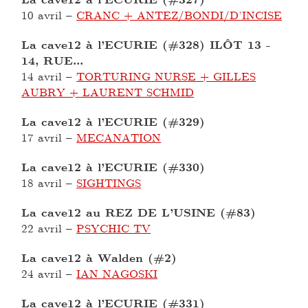
10 avril
–
CRANC + ANTEZ/BONDI/D’INCISE
La cave12 à l’ECURIE (#328) ILÔT 13 -
14, RUE...
14 avril
–
TORTURING NURSE + GILLES
AUBRY + LAURENT SCHMID
La cave12 à l’ECURIE (#329)
17 avril
–
MECANATION
La cave12 à l’ECURIE (#330)
18 avril
–
SIGHTINGS
La cave12 au REZ DE L’USINE (#83)
22 avril
–
PSYCHIC TV
La cave12 à Walden (#2)
24 avril
–
IAN NAGOSKI
La cave12 à l’ECURIE (#331)