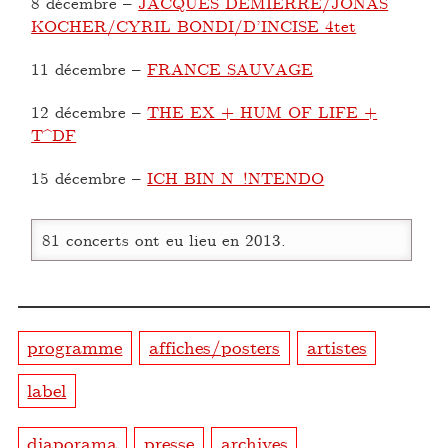
8 décembre
–
JACQUES DEMIERRE/JONAS
KOCHER/CYRIL BONDI/D’INCISE 4tet
11 décembre
–
FRANCE SAUVAGE
12 décembre
–
THE EX + HUM OF LIFE +
T^DF
15 décembre
–
ICH BIN N !NTENDO
81 concerts ont eu lieu en 2013.
programme
affiches/posters
artistes
label
diaporama
presse
archives