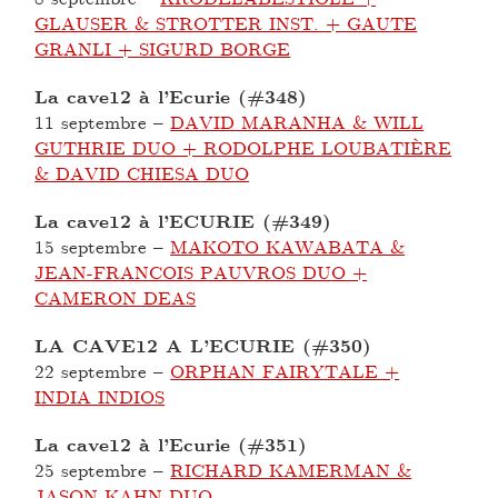
GLAUSER & STROTTER INST. + GAUTE
GRANLI + SIGURD BORGE
La cave12 à l’Ecurie (#348)
11 septembre
–
DAVID MARANHA & WILL
GUTHRIE DUO + RODOLPHE LOUBATIÈRE
& DAVID CHIESA DUO
La cave12 à l’ECURIE (#349)
15 septembre
–
MAKOTO KAWABATA &
JEAN-FRANCOIS PAUVROS DUO +
CAMERON DEAS
LA CAVE12 A L’ECURIE (#350)
22 septembre
–
ORPHAN FAIRYTALE +
INDIA INDIOS
La cave12 à l’Ecurie (#351)
25 septembre
–
RICHARD KAMERMAN &
JASON KAHN DUO