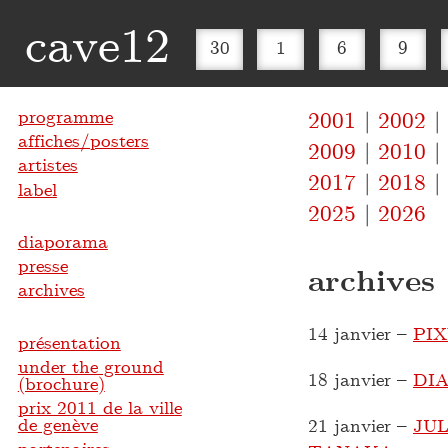
cave12
30
1
6
9
programme
2001
2002
affiches/posters
2009
2010
artistes
2017
2018
label
2025
2026
diaporama
presse
archives
archives
14 janvier
–
PI
présentation
under the ground
18 janvier
–
DIA
(brochure)
prix 2011 de la ville
de genève
21 janvier
–
JU