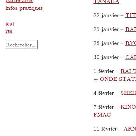
partenaires
TANAKA
infos pratiques
22 janvier
–
TH
ical
25 janvier
–
BA
rss
28 janvier
–
RY
Rechercher :
30 janvier
–
CAR
1 février
–
RAI T
+ ONDE STAT
4 février
–
SHEI
7 février
–
KINO
FMAC
11 février
–
ARN