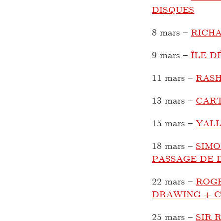
DISQUES
8 mars
–
RICHA
9 mars
–
ÎLE D
11 mars
–
RASH
13 mars
–
CART
15 mars
–
YALL
18 mars
–
SIMO
PASSAGE DE 
22 mars
–
ROGE
DRAWING + C
25 mars
–
SIR 